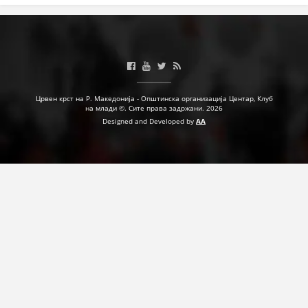
Црвен крст на Р. Македонија - Општинска организација Центар, Клуб
на млади ©. Сите права задржани. 2026
Designed and Developed by
AA