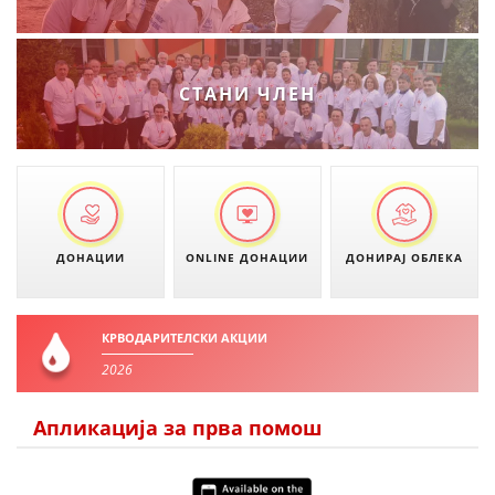
МЕЃУНАРОДНА СОРАБОТКА
ДОГОВОРИ
СТАНИ ЧЛЕН
ЗНАЧЕЊЕ НА СЛУЖБАТА ЗА БАРАЊЕ
ФОРМУЛАРИ ЗА БАРАЊА
ЗДРАВСТВЕНО ПРЕВЕНТИВНА ДЕЈНОСТ
ПРВА ПОМОШ
ДОНАЦИИ
ONLINE ДОНАЦИИ
ДОНИРАЈ ОБЛЕКА
КРВОДАРИТЕЛСТВО
ИНФОРМАЦИИ ЗА БОЛЕСТИ
КРВОДАРИТЕЛСКИ АКЦИИ
2026
МЕНАЏМЕНТ НА ВОЛОНТЕРИ
Апликација за прва помош
ЗА НАС