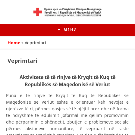
МЕНИ
Home
»
Veprimtari
Veprimtari
Aktivitete të të rinjve të Kryqit të Kuq të
Republikës së Maqedonisë së Veriut
Puna e të rinjve të Kryqit të Kuq të Republikës së
Maqedonisë së Veriut është e orientuar kah nevojat e
njerëzve të ri, përmes qasjes së të njëjtit brez dhe në forma
HISTORIA E KRYQIT TË KUQ
të ndryshme të edukimit joformal me qëllim promovimin
dhe përparimin e shëndetit, zbutjen e problemeve sociale
ИСТОРИЈАТ НА ДВИЖЕЊЕТО
përmes aksioneve humanitare, të vepruarit në raste