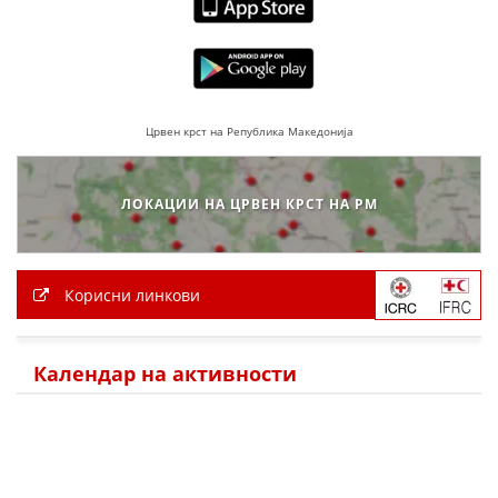
ДЕЈСТВУВАЊЕ
Црвен крст на Република Македонија
ПРИРАЧНИЦИ
СТРАТЕГИИ
ЛОКАЦИИ НА ЦРВЕН КРСТ НА РМ
ЕДУКАТИВНО ИНФОРМАТИВНИ МАТЕРИЈАЛИ
БРОШУРИ
Корисни линкови
ПОСТЕРИ
ПРЕЗЕНТАЦИИ
Календар на активности