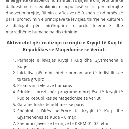
emergjente të aspektit humanitar, ruajtjen e dinjitetit dhe të
СТРУКТУРА НА ОРГАНИЗАЦИЈАТА
dallueshmërisë, edukimin e popullsisë së re për mbrojtje
dhe vetëmbrojtje, fitimin e aftësive në fushën e ndihmës së
КОНТАКТ ИНФОРМАЦИИ
parë, promovimin e principeve të lëvizjes, thirrje në kulturën
ЧЛЕНСТВО ВО ПРОФЕСИОНАЛНИ ТЕЛА
e dialogut për mirëkuptim reciprok, tolerancë dhe
marrëdhënie humane pa diskriminim.
Aktivitetet që i realizojn
të rinjtë e Kryqit të Kuq të
ЗАКОН ЗА ЦКРМ
Republikës së Maqedonisë së Veriut:
СТАТУТ НА ЦКРМ
Përhapje e lëvizjes Kryqi i Kuq dhe Gjysmëhëna e
Kuqe;
Iniciativa për mbështetje humanitare të individit ose
të tërë grupit;
Promovim i vlerave humane;
Edukim i brezit për programe mbrojtëse të Kryqit të
ОРГАНИЗАЦИЈА И РАЗВОЈ
kuq të Republikës së Maqedonisë së Veriut;
Gara në fushë të ndihmës së parë;
РАКОВОДЕН ОДБОР
Shënimi i Ditës botërore të Kryqit të Kuq dhe
СОБРАНИЕ
Gjysmëhënës së Kuqe – 8 maj;
Shënimi i Javës së të rinjve të KKRM 01-07 tetor;
СТРУКТУРА И ОРГАНИЗАЦИОНА ПОСТАВЕНОСТ