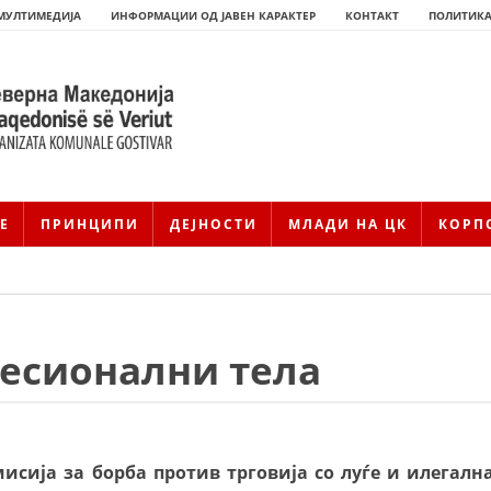
МУЛТИМЕДИЈА
ИНФОРМАЦИИ ОД ЈАВЕН КАРАКТЕР
КОНТАКТ
ПОЛИТИКА
Е
ПРИНЦИПИ
ДЕЈНОСТИ
МЛАДИ НА ЦК
КОРП
фесионални тела
HISTORIA E KRYQIT TË KUQ
ИСТОРИЈАТ НА ДВИЖЕЊЕТО
исија за борба против трговија со луѓе и илегалн