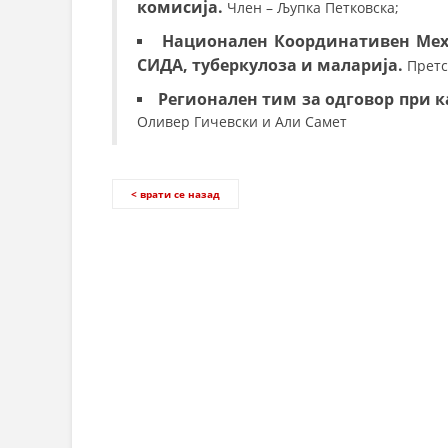
комисија.
Член – Љупка Петковска;
Национален Координативен Мех
СИДА, туберкулоза и маларија.
Претс
Регионален тим за одговор при ка
Оливер Гичевски и Али Самет
< врати се назад