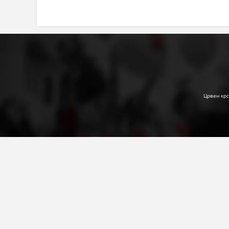
Црвен крс