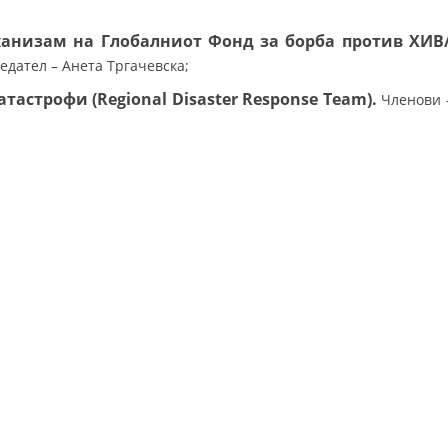
СТРУКТУРА НА ОРГАНИЗАЦИЈАТА
анизам на Глобалниот Фонд за борба против ХИВ
КОНТАКТ ИНФОРМАЦИИ
едател – Анета Тргачевска;
ЧЛЕНСТВО ВО ПРОФЕСИОНАЛНИ ТЕЛА
тастрофи (Regional Disaster Response Team).
Членови 
ЗАКОН ЗА ЦКРМ
СТАТУТ НА ЦКРМ
ОРГАНИЗАЦИЈА И РАЗВОЈ
РАКОВОДЕН ОДБОР
СОБРАНИЕ
СТРУКТУРА И ОРГАНИЗАЦИОНА ПОСТАВЕНОСТ