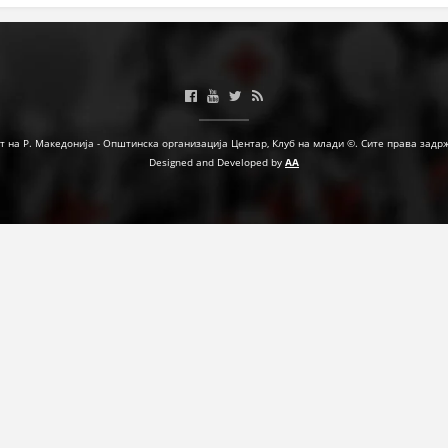
МЕЃУНАРОДНА СОРАБОТКА
ДОГОВОРИ
ЗНАЧЕЊЕ НА СЛУЖБАТА ЗА БАРАЊЕ
т на Р. Македонија - Општинска организација Центар, Клуб на млади ©. Сите права задр
ФОРМУЛАРИ ЗА БАРАЊА
Designed and Developed by
AA
ЗДРАВСТВЕНО ПРЕВЕНТИВНА ДЕЈНОСТ
ПРВА ПОМОШ
КРВОДАРИТЕЛСТВО
ИНФОРМАЦИИ ЗА БОЛЕСТИ
МЕНАЏМЕНТ НА ВОЛОНТЕРИ
ЗА НАС