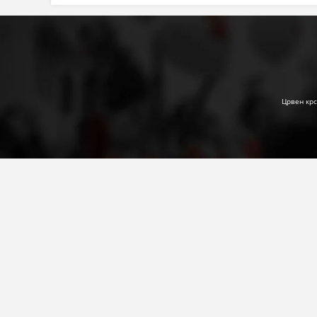
Црвен крс