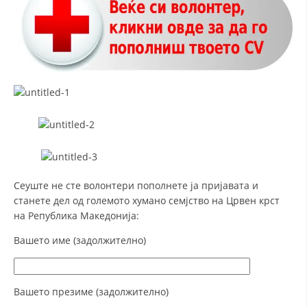
МЕЃУНАРОДНА СОРАБОТКА
ДОГОВОРИ
ЗНАЧЕЊЕ НА СЛУЖБАТА ЗА БАРАЊЕ
ФОРМУЛАРИ ЗА БАРАЊА
ЗДРАВСТВЕНО ПРЕВЕНТИВНА ДЕЈНОСТ
ПРВА ПОМОШ
КРВОДАРИТЕЛСТВО
Сеуште не сте волонтери пополнете ја пријавата и
станете дел од големото хумано семјство на Црвен крст
ИНФОРМАЦИИ ЗА БОЛЕСТИ
на Република Македонија:
МЕНАЏМЕНТ НА ВОЛОНТЕРИ
Вашето име (задолжително)
ЗА НАС
Вашето презиме (задолжително)