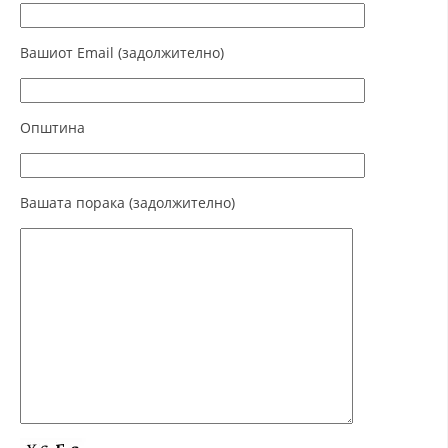
ДЕЈСТВУВАЊЕ
Вашиот Email (задолжително)
Општина
ПРИРАЧНИЦИ
СТРАТЕГИИ
Вашата порака (задолжително)
ЕДУКАТИВНО ИНФОРМАТИВНИ МАТЕРИЈАЛИ
БРОШУРИ
ПОСТЕРИ
ПРЕЗЕНТАЦИИ