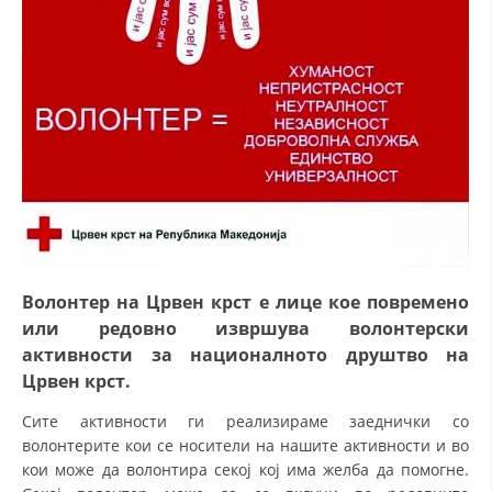
СТРУКТУРА НА ОРГАНИЗАЦИЈАТА
КОНТАКТ ИНФОРМАЦИИ
ЧЛЕНСТВО ВО ПРОФЕСИОНАЛНИ ТЕЛА
ЗАКОН ЗА ЦКРМ
СТАТУТ НА ЦКРМ
Волонтер на Црвен крст е лице кое повремено
или редовно извршува волонтерски
активности за националното друштво на
ОРГАНИЗАЦИЈА И РАЗВОЈ
Црвен крст.
РАКОВОДЕН ОДБОР
Сите активности ги реализираме заеднички со
СОБРАНИЕ
волонтерите кои се носители на нашите активности и во
кои може да волонтира секој кој има желба да помогне.
СТРУКТУРА И ОРГАНИЗАЦИОНА ПОСТАВЕНОСТ