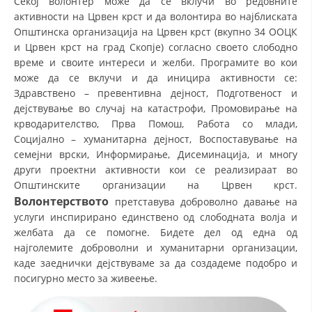
Секој волонтер може да се вклучи во редовните
активности на Црвен крст и да волонтира во најблиската
ДИСЕМИНАЦИЈА
Општинска организација на Црвен крст (вкупно 34 ООЦК
и Црвен крст на град Скопје) согласно своето слободно
MЕЃУНАРОДНО ХУМАНИТАРНО ПРАВО
време и своите интереси и желби. Програмите во кои
ПРОМОЦИЈА НА ХУМАНИ ВРЕДНОСТИ
може да се вклучи и да иницира активности се:
Здравствено – превентивна дејност, Подготвеност и
УПОТРЕБА И ЗАШТИТА НА АМБЛЕМОТ
дејствување во случај на катастрофи, Промовирање на
крводарителство, Прва Помош, Работа со млади,
СОЦИЈАЛНО ХУМАНИТАРНА ДЕЈНОСТ
Социјално – хуманитарна дејност, Воспоставување на
КАКО ДА ДОНИРАТЕ
семејни врски, Информирање, Дисеминација, и многу
други проектни активности кои се реализираат во
ПОДГОТВЕНОСТ И ДЕЈСТВО ПРИ КАТАСТРОФИ
Општинските организации на Црвен крст.
Волонтерството
претставува доброволно давање на
ТИМОВИ НА ООЦК
услуги инспирирано единствено од слободната волја и
СПАСИТЕЛНА СТАНИЦА ВОДНО
желбата да се помогне. Бидете дел од една од
најголемите доброволни и хуманитарни организации,
ПРОЕКТИ – ПОДГОТВЕНОСТ И ДЕЈСТВУВАЊЕ ПРИ КАТАСТРОФИ
каде заеднички дејствуваме за да создадеме подобро и
посигурно место за живеење.
ОДНОСИ СО ЈАВНОСТ
ИСТРАЖУВАЊЕ НА ЈАВНО МИСЛЕЊЕ