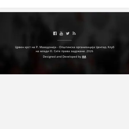
МЕЃУНАРОДНА СОРАБОТКА
ДОГОВОРИ
ЗНАЧЕЊЕ НА СЛУЖБАТА ЗА БАРАЊЕ
ФОРМУЛАРИ ЗА БАРАЊА
Црвен крст на Р. Македонија - Општинска организација Центар, Клуб
на млади ©. Сите права задржани. 2026
ЗДРАВСТВЕНО ПРЕВЕНТИВНА ДЕЈНОСТ
Designed and Developed by
AA
ПРВА ПОМОШ
КРВОДАРИТЕЛСТВО
ИНФОРМАЦИИ ЗА БОЛЕСТИ
МЕНАЏМЕНТ НА ВОЛОНТЕРИ
ЗА НАС