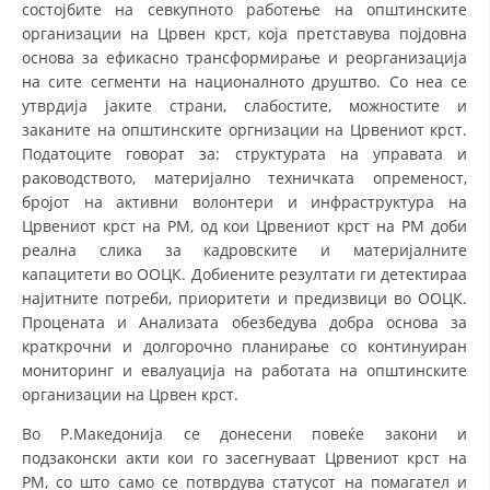
состојбите на севкупното работење на општинските
ДЕЈСТВУВАЊЕ
организации на Црвен крст, која претставува појдовна
основа за ефикасно трансформирање и реорганизација
на сите сегменти на националното друштво. Со неа се
утврдија јаките страни, слабостите, можностите и
заканите на општинските оргнизации на Црвениот крст.
ПРИРАЧНИЦИ
Податоците говорат за: структурата на управата и
раководството, материјално техничката опременост,
СТРАТЕГИИ
бројот на активни волонтери и инфраструктура на
Црвениот крст на РМ, од кои Црвениот крст на РМ доби
ЕДУКАТИВНО ИНФОРМАТИВНИ МАТЕРИЈАЛИ
реална слика за кадровските и материјалните
БРОШУРИ
капацитети во ООЦК. Добиените резултати ги детектираа
најитните потреби, приоритети и предизвици во ООЦК.
ПОСТЕРИ
Процената и Анализата обезбедува добра основа за
краткрочни и долгорочно планирање со континуиран
ПРЕЗЕНТАЦИИ
мониторинг и евалуација на работата на општинските
организации на Црвен крст.
Во Р.Македонија се донесени повеќе закони и
подзаконски акти кои го засегнуваат Црвениот крст на
РМ, со што само се потврдува статусот на помагател и