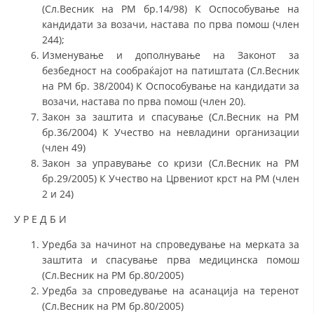
(Сл.Весник на РМ бр.14/98) К Оспособување на
кандидати за возачи, настава по прва помош (член
244);
Изменување и дополнување на Законот за
безбедност на сообраќајот на патиштата (Сл.Весник
на РМ бр. 38/2004) К Оспособување на кандидати за
возачи, настава по прва помош (член 20).
Закон за заштита и спасување (Сл.Весник на РМ
бр.36/2004) К Учество на невладини организации
(член 49)
Закон за управување со кризи (Сл.Весник на РМ
бр.29/2005) К Учество на Црвениот крст на РМ (член
2 и 24)
У Р Е Д Б И
Уредба за начинот на спроведување на мерката за
заштита и спасување прва медицинска помош
(Сл.Весник на РМ бр.80/2005)
Уредба за спроведување на асанација на теренот
(Сл.Весник на РМ бр.80/2005)