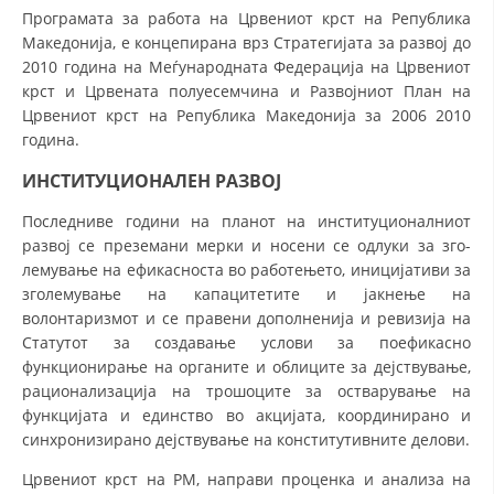
Програмата за работа на Црвениот крст на Ре­публика
МЕЃУНАРОДНА СОРАБОТКА
Македонија, е концепирана врз Стра­те­ги­ја­та за развој до
2010 година на Меѓународната Фе­де­рација на Црвениот
ДОГОВОРИ
крст и Црвената по­луе­се­­мчи­на и Развојниот План на
Црвениот крст на Репу­бли­ка Македонија за 2006 2010
ЗНАЧЕЊЕ НА СЛУЖБАТА ЗА БАРАЊЕ
година.
ФОРМУЛАРИ ЗА БАРАЊА
ИНСТИТУЦИОНАЛЕН РАЗВОЈ
ЗДРАВСТВЕНО ПРЕВЕНТИВНА ДЕЈНОСТ
Последниве години на планот на институционалниот
развој се преземани мерки и носени се одлуки за зго­
ПРВА ПОМОШ
лемување на ефикасноста во работењето, иницијативи за
КРВОДАРИТЕЛСТВО
зголемување на капацитетите и јакнење на
волонтаризмот и се правени дополненија и ревизија на
ИНФОРМАЦИИ ЗА БОЛЕСТИ
Статутот за создавање услови за поефикасно
функционирање на органите и облиците за дејствување,
МЕНАЏМЕНТ НА ВОЛОНТЕРИ
рационализација на трошоците за остварување на
функцијата и единство во акцијата, координирано и
синхронизирано дејствување на конститутивните делови.
ЗА НАС
Црвениот крст на РМ, направи проценка и анализа на