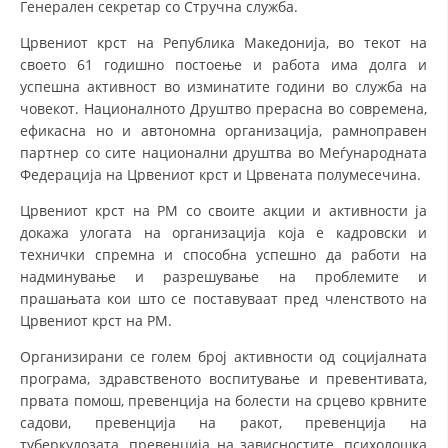
Генерален секретар со Стручна служба.
СТРУКТУРА НА ОРГАНИЗАЦИЈАТА
Црвениот крст на Република Македонија, во текот на
КОНТАКТ ИНФОРМАЦИИ
своето 61 годишно постоење и работа има долга и
ЧЛЕНСТВО ВО ПРОФЕСИОНАЛНИ ТЕЛА
успешна активност во изминатите години во служба на
човекот. Националното Друштво прерасна во современа,
ефикасна но и автономна организација, рамноправен
партнер со сите национални друштва во Меѓународната
ЗАКОН ЗА ЦКРМ
Федерација на Црвениот крст и Црвената полумесечина.
СТАТУТ НА ЦКРМ
Црвениот крст на РМ со своите акции и активности ја
докажа улогата на организација која е кадровски и
технички спремна и способна успешно да работи на
надминување и разрешување на проблемите и
прашањата кои што се поставуваат пред членството на
Црвениот крст на РМ.
ОРГАНИЗАЦИЈА И РАЗВОЈ
Организирани се голем број активности од социјалната
РАКОВОДЕН ОДБОР
програма, здравственото воспитување и превентивата,
првата помош, превенција на болести на срцево крвните
СОБРАНИЕ
садови, превенција на ракот, превенција на
СТРУКТУРА И ОРГАНИЗАЦИОНА ПОСТАВЕНОСТ
туберкулозата, превенција на зависностите, психолошка