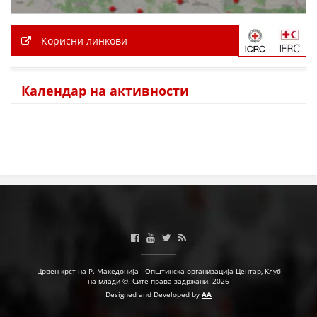
Корисни линкови
Календар на активности
Црвен крст на Р. Македонија - Општинска организација Центар, Клуб
на млади ©. Сите права задржани. 2026
Designed and Developed by
AA