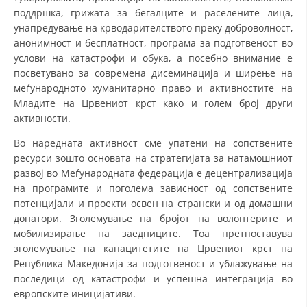
поддршка, грижата за бегалците и раселените лица,
ДИСЕМИНАЦИЈА
унапредување на крводарителството преку доброволност,
анонимност и бесплатност, програма за подготвеност во
MЕЃУНАРОДНО ХУМАНИТАРНО ПРАВО
услови на катастрофи и обука, а посебно внимание е
ПРОМОЦИЈА НА ХУМАНИ ВРЕДНОСТИ
посветувано за современа дисеминација и ширење на
меѓународното хуманитарно право и активностите на
УПОТРЕБА И ЗАШТИТА НА АМБЛЕМОТ
Младите на Црвениот крст како и голем број други
активности.
СОЦИЈАЛНО ХУМАНИТАРНА ДЕЈНОСТ
Во наредната активност сме упатени на сопствените
КАКО ДА ДОНИРАТЕ
ресурси зошто основата на стратегијата за натамошниот
развој во Меѓународната федерација е децентрализација
ПОДГОТВЕНОСТ И ДЕЈСТВО ПРИ КАТАСТРОФИ
на програмите и поголема зависност од сопствените
ТИМОВИ НА ООЦК
потенцијали и проекти освен на странски и од домашни
донатори. Зголемување на бројот на волонтерите и
СПАСИТЕЛНА СТАНИЦА ВОДНО
мобилизирање на заедниците. Тоа претпоставува
зголемување на капа­ци­те­тите на Црвениот крст на
ПРОЕКТИ – ПОДГОТВЕНОСТ И ДЕЈСТВУВАЊЕ ПРИ КАТАСТРОФИ
Република Македонија за подготвеност и ублажување на
ОДНОСИ СО ЈАВНОСТ
последици од катастрофи и успешна интеграција во
европските иницијативи.
ИСТРАЖУВАЊЕ НА ЈАВНО МИСЛЕЊЕ