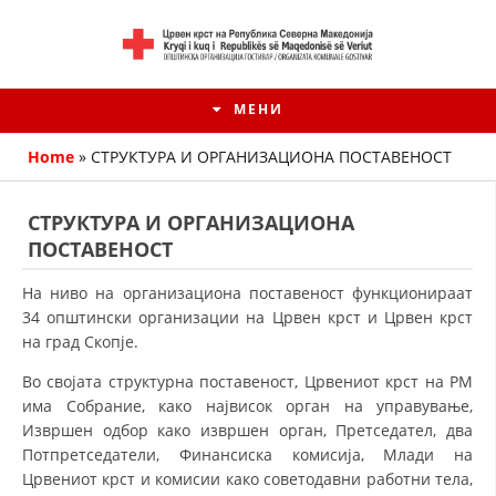
МЕНИ
Home
»
СТРУКТУРА И ОРГАНИЗАЦИОНА ПОСТАВЕНОСТ
СТРУКТУРА И ОРГАНИЗАЦИОНА
ПОСТАВЕНОСТ
На ниво на организациона поставеност функционираат
34 општински организации на Црвен крст и Црвен крст
на град Скопје.
Во својата структурна поставеност, Црвениот крст на РМ
има Собрание, како највисок орган на управување,
HISTORIA E KRYQIT TË KUQ
Извршен одбор како извршен орган, Претседател, два
Потпретседатели, Финансиска ко­ми­сија, Млади на
ИСТОРИЈАТ НА ДВИЖЕЊЕТО
Црвениот крст и комисии како со­ве­тодавни работни тела,