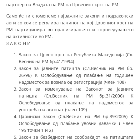
партнер на Владата на РМ на Црвениот крст на РМ.
Само ќе ги споменеме најважните закони и подзаконски
акти со кои се регулира начинот на кој Црвениот крст на
РМ партиципира во оранизирањето и спроведувањето
на активности во РМ.
З А К О Н И
Закон за Црвен крст на Република Македонија (Сл.
Весник на РМ бр.41/1994)
Закон за јавните патишта (Сл.Весник на РМ бр.
26/96) К Ослободување од плаќање на годишен
надоместок за возила од регистрација (член 108)
Закон за изменување на Законот за јавните
патишта (Сл.Весник на РМ бр.31/2006) К
Ослободување од плаќање на надоместок за
употреба на автопат (член 109)
Царински закон (Сл.Весник на РМ бр.39/2005) К
Ослободување од плаќање увозни давачки ( член
195 точки 1 и 2)
Закон за безбедност на сообраќајот на патиштата