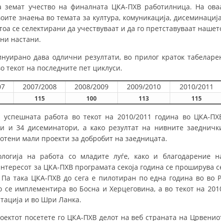
а земат учество на финалната ЦКА-ПХВ работилница. На ова
МЕЃУНАРОДНА СОРАБОТКА
ите знаења во темата за култура, комуникација, дисеминација
оа се селектирани да учествуваат и да го претставуваат нашет
ДОГОВОРИ
ни настани.
ЗНАЧЕЊЕ НА СЛУЖБАТА ЗА БАРАЊЕ
нуирано дава одлични резултати, во прилог краток табеларе
о текот на последните пет циклуси.
ФОРМУЛАРИ ЗА БАРАЊА
07
2007/2008
2008/2009
2009/2010
2010/2011
ЗДРАВСТВЕНО ПРЕВЕНТИВНА ДЕЈНОСТ
115
100
113
115
ПРВА ПОМОШ
 успешната работа во текот на 2010/2011 година во ЦКА-ПХ
и и 34 дисеминатори, а како резултат на нивните заедничк
КРВОДАРИТЕЛСТВО
ботени мали проекти за добробит на заедницата.
ИНФОРМАЦИИ ЗА БОЛЕСТИ
логија на работа со младите луѓе, како и благодарение н
МЕНАЏМЕНТ НА ВОЛОНТЕРИ
 интересот за ЦКА-ПХВ програмата секоја година се проширува с
 Па така ЦКА-ПХВ до сега е пилотиран по една година во во Р
о се имплементира во Босна и Херцеговина, а во текот на 201
тација и во Шри Ланка.
ЗА НАС
оектот посетете го ЦКА-ПХВ делот на веб страната на Црвенио