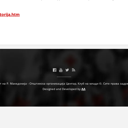
ДЕЈСТВУВАЊЕ
torija.htm
ПРИРАЧНИЦИ
СТРАТЕГИИ
ЕДУКАТИВНО ИНФОРМАТИВНИ МАТЕРИЈАЛИ
БРОШУРИ
ПОСТЕРИ
т на Р. Македонија - Општинска организација Центар, Клуб на млади ©. Сите права задр
Designed and Developed by
AA
ПРЕЗЕНТАЦИИ