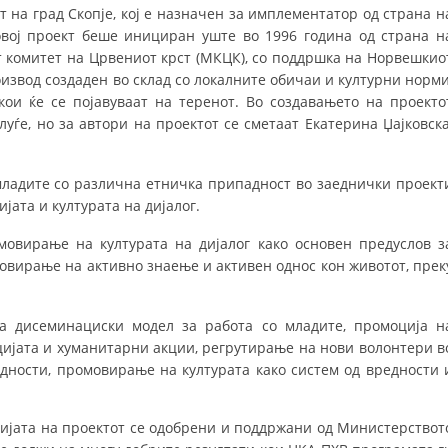
СТРУКТУРА НА ОРГАНИЗАЦИЈАТА
т на град Скопје, кој е назначен за имплементатор од страна н
овој проект беше инициран уште во 1996 година од страна н
КОНТАКТ ИНФОРМАЦИИ
 комитет на Црвениот крст (МКЦК), со поддршка на Норвешкио
извод создаден во склад со локалните обичаи и културни норми
ЧЛЕНСТВО ВО ПРОФЕСИОНАЛНИ ТЕЛА
кои ќе се појавуваат на теренот. Во создавањето на проекто
уѓе, но за автори на проектот се сметаат Екатерина Џајковска
ЗАКОН ЗА ЦКРМ
ладите со различна етничка припадност во заеднички проект
СТАТУТ НА ЦКРМ
јата и културата на дијалог.
овирање на културата на дијалог како основен предуслов з
овирање на активно знаење и активен однос кон животот, прек
 дисеминациски модел за работа со младите, промоција н
ОРГАНИЗАЦИЈА И РАЗВОЈ
цијата и хуманитарни акции, регрутирање на нови волонтери в
РАКОВОДЕН ОДБОР
дности, промовирање на културата како систем од вредности 
СОБРАНИЕ
гијата на проектот се одобрени и поддржани од Министерствот
СТРУКТУРА И ОРГАНИЗАЦИОНА ПОСТАВЕНОСТ