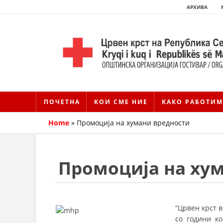
АРХИВА
ПОЧЕТНА
КОИ СМЕ НИЕ
КАКО РАБОТИМ
Home
»
Промоција на хумани вредности
Промоција на ху
“Црвен крст в
со години к