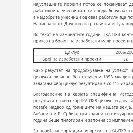
најуспешните проекти потоа се покануваат д
работилница учесниците ги продлабочуваат сво
а најдобрите учесници од оваа работилница пот
Националното Друштво на различни меѓународ
Во текот на изминатите години ЦКА-ПХВ конти
приказ на бројот на изработени мали проекти в
Циклус
2006/20
Број на изработени проекти
82
Како резултат на продолжување на успехот и
циклусот активно беа вклучени 1053 младинц
залагања овој циклус резултираше со 115 изра
Благодарение на својата специфична методо
резултатите кои секој ЦКА-ПХВ циклус ги дава,
повеќе надвор од границите на нашата земја.
Албанија и Р. Србија, три години континуиран
година беше пилотиран и започна со имплемен
За повеќе информации во врска со ЦКА-ПХВ пр