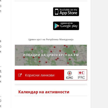
и
о
л
Црвен крст на Република Македонија
а
о
и
ЛОКАЦИИ НА ЦРВЕН КРСТ НА РМ
.
д
Корисни линкови
а
и
Календар на активности
.
0
и