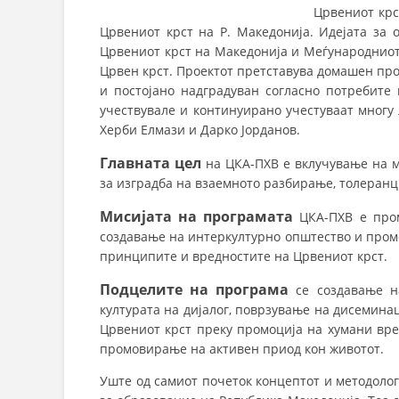
Црвениот крс
Црвениот крст на Р. Македонија. Идејата за 
Црвениот крст на Македонија и Меѓународниот
Црвен крст. Проектот претставува домашен про
и постојано надградуван согласно потребите 
учествувале и континуирано учестуваат многу л
Херби Елмази и Дарко Јорданов.
Главната цел
на ЦКА-ПХВ е вклучување на м
за изградба на взаемното разбирање, толеранци
Мисијата на програмата
ЦКА-ПХВ е пром
создавање на интеркултурно општество и пром
принципите и вредностите на Црвениот крст.
Подцелите на програма
се создавање на
културата на дијалог, поврзување на дисемина
Црвениот крст преку промоција на хумани вре
промовирање на активен приод кон животот.
Уште од самиот почеток концептот и методоло