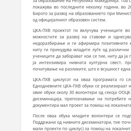
за образование на Република Македонија. Тоа 
покажува во последните неколку години, во 2
Бирото за развој на образованието при Минист
од официјалниот образовен систем.
ЦКА-ПХВ проектот ги вклучува учениците во
можностите за развој на ставови и однесу
недоразбирање и ги афирмира позитивните к
ниту ги принудува младите луѓе од различни 
учениците да заборават кои се тие, ниту да ја
ја интензивира нивната културна свест, п
почитување на разликите, што е всушност една
ЦКА-ПХВ циклусот на оваа програмата го сл
Еднодневните ЦКА-ПХВ обуки се реализираат на
овие обуки околу 30 волонтери од секоја ООЦК 
дисеминација, препознавање на потребите н
документира мал проект за помош на локалната
После оваа обука младите волонтери се подг
Поддржани од нивните дисеминатори, тие почну
мали проекти по циклус) за помош на локалнит