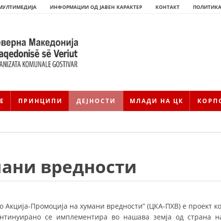
МУЛТИМЕДИЈА
ИНФОРМАЦИИ ОД ЈАВЕН КАРАКТЕР
КОНТАКТ
ПОЛИТИКА
Е
ПРИНЦИПИ
ДЕЈНОСТИ
МЛАДИ НА ЦК
КОРП
мани вредности
HISTORIA E KRYQIT TË KUQ
ИСТОРИЈАТ НА ДВИЖЕЊЕТО
о Акција-Промоција на хумани вредности” (ЦКА-ПХВ) е проект ко
онтинуирано се имплементира во нашава земја од страна н