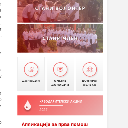
а
СТАНИ ВОЛОНТЕР
а
т
,
т
,
СТАНИ ЧЛЕН
и
а
у
ДОНАЦИИ
ONLINE
ДОНИРАЈ
ДОНАЦИИ
ОБЛЕКА
а
о
КРВОДАРИТЕЛСКИ АКЦИИ
и
2026
о
Апликација за прва помош