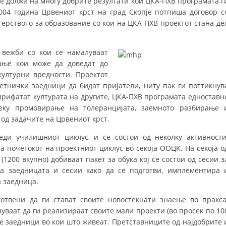
се должи на многу добрите резултати кои ЦКА-ПХВ програмата г
004 година Црвениот крст на град Скопје потпиша договор с
ДИСЕМИНАЦИЈА
ерството за образование со кои на ЦКА-ПХВ проектот стана де
MЕЃУНАРОДНО ХУМАНИТАРНО ПРАВО
 вежби со кои се намалуваат
ПРОМОЦИЈА НА ХУМАНИ ВРЕДНОСТИ
вање кои може да доведат до
УПОТРЕБА И ЗАШТИТА НА АМБЛЕМОТ
ултурни вредности. Проектот
етнички заедници да бидат пријатели, ниту пак ги поттикнув
СОЦИЈАЛНО ХУМАНИТАРНА ДЕЈНОСТ
 прифатат културата на другите, ЦКА-ПХВ програмата едноставн
реку промовирање на толеранцијата, заемното разбирање 
КАКО ДА ДОНИРАТЕ
 од задачите на Црвениот крст.
ПОДГОТВЕНОСТ И ДЕЈСТВО ПРИ КАТАСТРОФИ
еди училишниот циклус, и се состои од неколку активности
 почетокот на проектниот циклус во секоја ООЦК. На секоја о
ТИМОВИ НА ООЦК
(1200 вкупно) добиваат пакет за обука кој се состои од сесии з
СПАСИТЕЛНА СТАНИЦА ВОДНО
а заедницата и сесии како да се подготви, имплементира 
 заедница.
ПРОЕКТИ – ПОДГОТВЕНОСТ И ДЕЈСТВУВАЊЕ ПРИ КАТАСТРОФИ
отвени да ги стават своите новостекнати знаење во пракса
ОДНОСИ СО ЈАВНОСТ
ваат да ги реализираат своите мали проекти (во просек по 10
е заедници во кои што живеат. Претставниците од најдобрите 
ИСТРАЖУВАЊЕ НА ЈАВНО МИСЛЕЊЕ