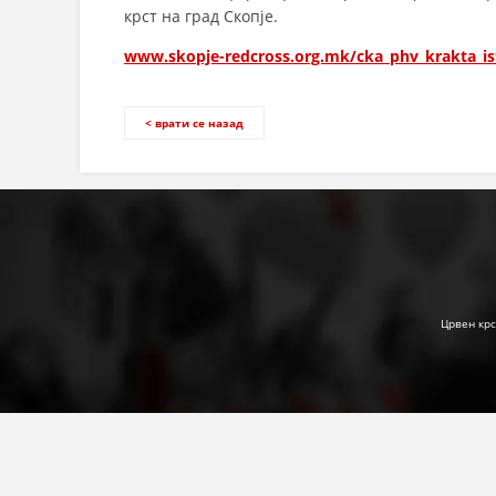
крст на град Скопје.
www.skopje-redcross.org.mk/cka_phv_krakta_is
< врати се назад
Црвен крс