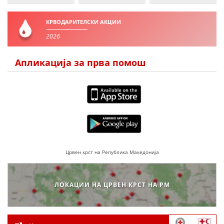
ДИСЕМИНАЦИЈА
КРВОДАРИТЕЛСКИ АКЦИИ
MЕЃУНАРОДНО ХУМАНИТАРНО ПРАВО
2026
ПРОМОЦИЈА НА ХУМАНИ ВРЕДНОСТИ
Апликација за прва помош
УПОТРЕБА И ЗАШТИТА НА АМБЛЕМОТ
СОЦИЈАЛНО ХУМАНИТАРНА ДЕЈНОСТ
КАКО ДА ДОНИРАТЕ
ПОДГОТВЕНОСТ И ДЕЈСТВО ПРИ КАТАСТРОФИ
ТИМОВИ НА ООЦК
Црвен крст на Република Македонија
СПАСИТЕЛНА СТАНИЦА ВОДНО
ПРОЕКТИ – ПОДГОТВЕНОСТ И ДЕЈСТВУВАЊЕ ПРИ КАТАСТРОФИ
ЛОКАЦИИ НА ЦРВЕН КРСТ НА РМ
ОДНОСИ СО ЈАВНОСТ
ИСТРАЖУВАЊЕ НА ЈАВНО МИСЛЕЊЕ