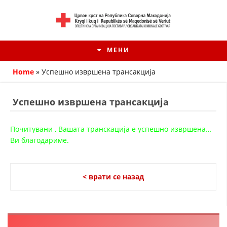
МЕНИ
Home
»
Успешно извршена трансакција
Успешно извршена трансакција
Почитувани , Вашата транскација е успешно извршена…
Ви благодариме.
< врати се назад
HISTORIA E KRYQIT TË KUQ
ИСТОРИЈАТ НА ДВИЖЕЊЕТО