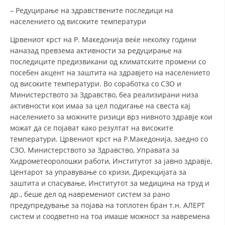
– Редуцирање на здравствените последици на
населението од високите температури
Црвениот крст на Р. Македонија веќе неколку години
наназад превзема активности за редуцирање на
последиците предизвикани од климатските промени со
посебен акцент на заштита на здравјето на населението
од високите температури. Во соработка со СЗО и
Министерството за Здравство, беа реализирани низа
активности кои имаа за цел подигање на свеста кај
населението за можните ризици врз нивното здравје кои
можат да се појават како резултат на високите
температури. Црвениот крст на Р.Македонија, заедно со
СЗО, Министерството за Здравство, Управата за
Хидрометеоролошки работи, Институтот за јавно здравје,
Центарот за управување со кризи, Дирекцијата за
заштита и спасување, Институтот за медицина на труд и
др., беше дел од навремениот систем за рано
предупредување за појава на топлотен бран т.н. АЛЕРТ
систем и соодветно на тоа имаше можност за навремена