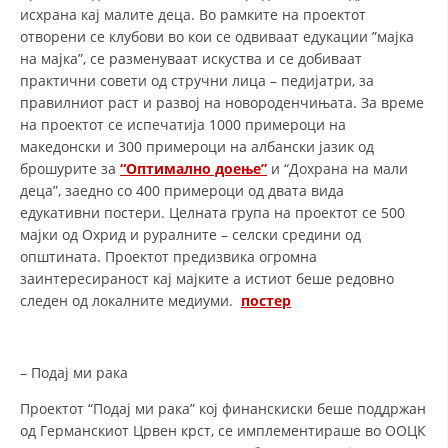
исхрана кај малите деца. Во рамките на проектот
отворени се клубови во кои се одвиваат едукации ”мајка
на мајка”, се разменуваат искуства и се добиваат
практични совети од стручни лица – педијатри, за
правилниот раст и развој на новороденчињата. За време
на проектот се испечатија 1000 примероци на
македонски и 300 примероци на албански јазик од
брошурите за
“Оптимално доење”
и “Дохрана на мали
деца”, заедно со 400 примероци од двата вида
едукативни постери. Целната група на проектот се 500
мајки од Охрид и руралните – селски средини од
општината. Проектот предизвика огромна
заинтересираност кај мајките а истиот беше редовно
следен од локалните медиуми.
постер
– Подај ми рака
Проектот “Подај ми рака” кој финанскиски беше поддржан
од Германскиот Црвен крст, се имплементираше во ООЦК