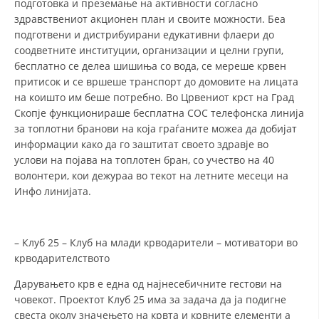
подготовка и преземање на активности согласно
здравствениот акционен план и своите можности. Беа
подготвени и дистрибуирани едукативни флаери до
соодветните институции, организации и целни групи,
бесплатно се делеа шишиња со вода, се мереше крвен
притисок и се вршеше транспорт до домовите на лицата
на коишто им беше потребно. Во Црвениот крст на Град
Скопје функционираше бесплатна СОС телефонска линија
за топлотни бранови на која граѓаните можеа да добијат
информации како да го заштитат своето здравје во
услови на појава на топлотен бран, со учество на 40
волонтери, кои дежураа во текот на летните месеци на
Инфо линијата.
– Клуб 25 – Клуб на млади крводарители – мотиватори во
крводарителството
Дарувањето крв е една од најнесебичните гестови на
човекот. Проектот Клуб 25 има за задача да ја подигне
свеста околу значењето на крвта и крвните елементи а