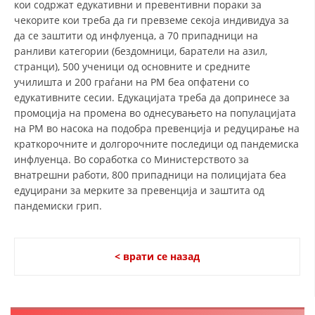
кои содржат едукативни и превентивни пораки за
чекорите кои треба да ги превземе секоја индивидуа за
да се заштити од инфлуенца, а 70 припадници на
ранливи категории (бездомници, баратели на азил,
странци), 500 ученици од основните и средните
училишта и 200 граѓани на РМ беа опфатени со
едукативните сесии. Едукацијата треба да допринесе за
промоција на промена во однесувањето на популацијата
на РМ во насока на подобра превенција и редуцирање на
краткорочните и долгорочните последици од пандемиска
инфлуенца. Во соработка со Министерството за
внатрешни работи, 800 припадници на полицијата беа
едуцирани за мерките за превенција и заштита од
пандемиски грип.
< врати се назад