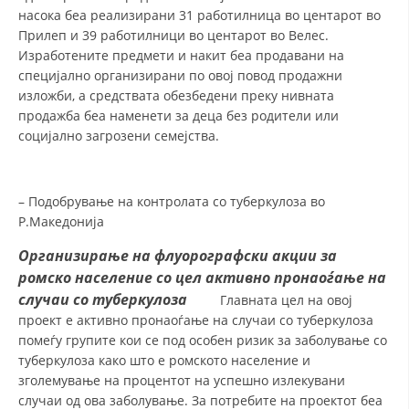
насока беа реализирани 31 работилница во центарот во
Прилеп и 39 работилници во центарот во Велес.
Изработените предмети и накит беа продавани на
специјално организирани по овој повод продажни
изложби, а средствата обезбедени преку нивната
продажба беа наменети за деца без родители или
социјално загрозени семејства.
– Подобрување на контролата со туберкулоза во
Р.Македонија
Организирање на флуорографски акции за
ромско население со цел активно пронаоѓање на
случаи со туберкулоза
Главната цел на овој
проект е активно пронаоѓање на случаи со туберкулоза
помеѓу групите кои се под особен ризик за заболување со
туберкулоза како што е ромското население и
зголемување на процентот на успешно излекувани
случаи од ова заболување. За потребите на проектот беа