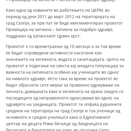
МЕЃУНАРОДНА СОРАБОТКА
Како една од новините во работењето на ЦКРМ, во
период од јуни 2011 до март 2012 на територијата на
ДОГОВОРИ
град Скопје, за прв пат ќе биде имплементиран проектот
Промоција на хигиена – Хигиена за подобро здравје,
ЗНАЧЕЊЕ НА СЛУЖБАТА ЗА БАРАЊЕ
поддржан од Шпанскиот Црвен крст.
ФОРМУЛАРИ ЗА БАРАЊА
Проектот е со времетраење од 10 месеци а за тоа време
ќе бидат спроведени активности насочени кон
ЗДРАВСТВЕНО ПРЕВЕНТИВНА ДЕЈНОСТ
значењето на хигиената, водата и санитацијата. Целта на
проектот е подигање на свеста кај младата популација за
ПРВА ПОМОШ
важноста на хигиената особено кај учениците во однос
КРВОДАРИТЕЛСТВО
на нивното здравје. Исто така за време на проектот ќе
бидат објаснети сите мерки за правилно одржување на
ИНФОРМАЦИИ ЗА БОЛЕСТИ
личната, домашната како и хигиената на храна заедно со
последиците од неправилното однесување во однос на
МЕНАЏМЕНТ НА ВОЛОНТЕРИ
здравјето на заедницата. Проектот ги опфаќа руралните
средини на територија на град Скопје и тоа ученици од
основните и средни училишта како и Едукативниот
ЗА НАС
центар на децата Роми бегалци од Заедницата на
бегалците и барателите на азил, во општина Шуто