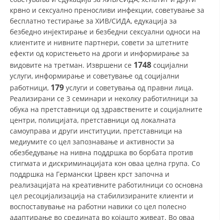
крвно и сексуално преносливи инфекции, советување за
бесплатно тестирање за ХИВ/СИДА, едукација за
безбедно инјектирање и безбедни сексуални односи на
клиентите и нивните партнери, совети за штетните
ефекти од користењето на дроги и информирање за
1748
видовите на третман. Извршени се
социјални
услуги, информирање и советување од социјални
179
работници,
услуги и советувања од правни лица.
Реализирани се 3 семинари и неколку работилници за
обука на претставници од здравствените и социјалните
центри, полицијата, претставници од локалната
самоуправа и други институции, претставници на
медиумите со цел запознавање и активности за
обезбедување на нивна поддршка во борбата против
стигмата и дискриминацијата кон оваа целна група. Со
поддршка на Германски Црвен крст започна и
реализацијата на креативните работилници со основна
цел ресоцијализација на стабилизираните клиенти и
воспоставување на работни навики со цел полесно
адаптирање во средината во којашто живеат. Во оваа