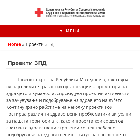
МЕНИ
Home
»
Проекти ЗПД
Проекти ЗПД
Црвениот крст на Република Македонија, како една
од најголемите граѓански организации – промотори на
здравјето и хуманоста, спроведува проектни активности
за зачувување и подобрување на здравјето на луѓето.
Континуирано работиме на неколку проекти кои
третираа различни здравствени проблематики актуелни
HISTORIA E KRYQIT TË KUQ
за нашата територијата, како и проекти кои се дел од
светските здравствени стратегии со цел глобално
ИСТОРИЈАТ НА ДВИЖЕЊЕТО
подобрување на здравствениот статус на населението.