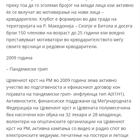
преку тоа да го зголеми бројот на млади лица кои активно
ќе се вклучат во мотивирање на нови лица –
крводарители. Клубот е формиран во два града на
територијата на Р. Македонија – Скопје и Битола и досега
брои 150 членови на возраст до 25 години кои воедно
преставуваат мотиватори во крводарителството меѓу
своите врсници и редовни крводарители.
2009 година
– Пандемиски грип
Црвениот крст на РМ во 2009 година зема активно
учество во подготвеноста и ефикасниот договор кон
појавата на пандемиски грип- инфлуенца тип А(Х1Н1).
Активностите, финансиски поддржани од Меѓународната
Федерација на Црвениот крст и Црвената полумесечина
беа насочени кон обука на 32 лекари и 28 младинци,
волонтери на општинските организации на Црвениот
крст на РМ, активна кампања со видео и радио спот во
електронските медиуми, печатење на постери и летоци