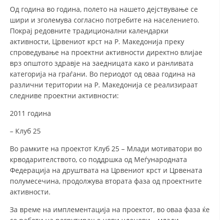
СТРУКТУРА НА ОРГАНИЗАЦИЈАТА
Од година во година, полето на нашето дејствување се
шири и зголемува согласно потребите на населението.
КОНТАКТ ИНФОРМАЦИИ
Покрај редовните традиционални календарки
активности, Црвениот крст на Р. Македонија преку
ЧЛЕНСТВО ВО ПРОФЕСИОНАЛНИ ТЕЛА
спроведување на проектни активности директно влијае
врз општото здравје на заедницата како и ранливата
категорија на граѓани. Во периодот од оваа година на
ЗАКОН ЗА ЦКРМ
различни територии на Р. Македонија се реализираат
следниве проектни активности:
СТАТУТ НА ЦКРМ
2011 година
– Клуб 25
Во рамките на проектот Клуб 25 – Млади мотиватори во
крводарителството, со поддршка од Меѓународната
ОРГАНИЗАЦИЈА И РАЗВОЈ
Федерација на друштвата на Црвениот крст и Црвената
РАКОВОДЕН ОДБОР
полумесечина, продолжува втората фаза од проектните
активности.
СОБРАНИЕ
За време на имплементација на проектот, во оваа фаза ќе
СТРУКТУРА И ОРГАНИЗАЦИОНА ПОСТАВЕНОСТ