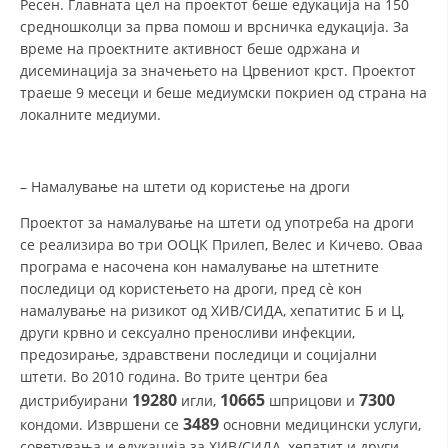
Ресен. Главната цел на проектот беше едукација на 150
средношколци за прва помош и врсничка едукација. За
време на проектните активност беше одржана и
дисеминација за значењето на Црвениот крст. Проектот
траеше 9 месеци и беше медиумски покриен од страна на
локалните медиуми.
– Намалување на штети од користење на дроги
Проектот за намалување на штети од употреба на дроги
се реализира во три ООЦК Прилеп, Велес и Кичево. Оваа
програма е насочена кон намалување на штетните
последици од користењето на дроги, пред сè кон
намалување на ризикот од ХИВ/СИДА, хепатитис Б и Ц,
други крвно и сексуално преносливи инфекции,
предозирање, здравствени последици и социјални
штети. Во 2010 година. Во трите центри беа
19280
10665
7300
дистрибуирани
игли,
шприцови и
3489
кондоми. Извршени се
основни медицински услуги,
советувања и едукација за ХИВ/СИДА, хепатит и други