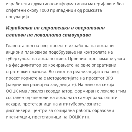
изработени едукативно-информативни материјали и беа
опфатени околу 1000 припадници од ромската
популација.
Изработка на стратешки и оперативни
планови на локалната самоуправа
Главната цел на овој проект е изработка на локални
акциони планови за подобрување на контролата на
туберкулоза на локално ниво. Црвениот крст имаше улога
на фасцилитатор во креирањето на овие оперативни
стратешки планови. Во текот на реализацијата на овој
проект користена е методологијата на проектот ЗРЗ
(заеднички развој на заедниците). На ниво на секоја
ООЦК има локален координатор, формиран е локален тим
составен од членови на локалната самоуправа, општи
лекари, претставници на антитуберкулозните
диспанзери, центри за социјална работа, образовни
институции, претставници на ООЦК итн.