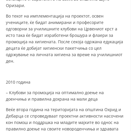
ДЕЈСТВУВАЊЕ
Оризари.
Во текот на имплементација на проектот, освен
учениците, ќе бидат анимирани и професорите
одговорни за училишните клубови на Црвениот крст а
исто така ќе бидат изработени брошура и флаери за
ПРИРАЧНИЦИ
промоција на хигиената. После секоја одржана едукација
децата ќе добијат хигиенски пакетчиња со цел
СТРАТЕГИИ
одржување на личната хигиена за време на училишниот
ден.
ЕДУКАТИВНО ИНФОРМАТИВНИ МАТЕРИЈАЛИ
БРОШУРИ
2010 година
ПОСТЕРИ
– Клубови за промоција на оптимално доење на
ПРЕЗЕНТАЦИИ
доенчиња и правилна дохрана на мали деца
Веќе втора година на територијата на општина Охрид и
Дебарца се спроведуваат проектни активности насочени
кон помош и поддршка на младите мајките во однос на
правилно доење на своите новороденчиња и здравата