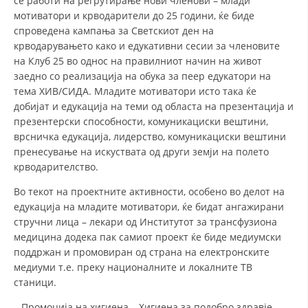
се работи на регрутирање нови членови – млади
мотиватори и крводарители до 25 години, ќе биде
ДИСЕМИНАЦИЈА
спроведена кампања за Светскиот ден на
крводарувањето како и едукативни сесии за членовите
MЕЃУНАРОДНО ХУМАНИТАРНО ПРАВО
на Клуб 25 во однос на правилниот начин на живот
ПРОМОЦИЈА НА ХУМАНИ ВРЕДНОСТИ
заедно со реализација на обука за пеер едукатори на
тема ХИВ/СИДА. Младите мотиватори исто така ќе
УПОТРЕБА И ЗАШТИТА НА АМБЛЕМОТ
добијат и едукација на теми од областа на презентација и
презентерски способности, комуникациски вештини,
СОЦИЈАЛНО ХУМАНИТАРНА ДЕЈНОСТ
врсничка едукација, лидерство, комуникациски вештини
КАКО ДА ДОНИРАТЕ
пренесување на искуствата од други земји на полето
крводарителство.
ПОДГОТВЕНОСТ И ДЕЈСТВО ПРИ КАТАСТРОФИ
Во текот на проектните активности, особено во делот на
ТИМОВИ НА ООЦК
едукација на младите мотиватори, ќе бидат ангажирани
стручни лица – лекари од Институтот за трансфузиона
СПАСИТЕЛНА СТАНИЦА ВОДНО
медицина додека пак самиот проект ќе биде медиумски
поддржан и промовиран од страна на електронските
ПРОЕКТИ – ПОДГОТВЕНОСТ И ДЕЈСТВУВАЊЕ ПРИ КАТАСТРОФИ
медиуми т.е. преку националните и локалните ТВ
ОДНОСИ СО ЈАВНОСТ
станици.
ИСТРАЖУВАЊЕ НА ЈАВНО МИСЛЕЊЕ
– Промоција на хигиена – Хигиена за подобро здравје