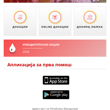
ДЕЈСТВУВАЊЕ
ДОНАЦИИ
ONLINE ДОНАЦИИ
ДОНИРАЈ ОБЛЕКА
ПРИРАЧНИЦИ
СТРАТЕГИИ
КРВОДАРИТЕЛСКИ АКЦИИ
ЕДУКАТИВНО ИНФОРМАТИВНИ МАТЕРИЈАЛИ
2026
БРОШУРИ
Апликација за прва помош
ПОСТЕРИ
ПРЕЗЕНТАЦИИ
Црвен крст на Република Македонија