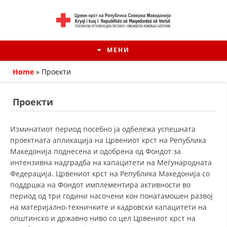
МЕНИ
Home
»
Проекти
Проекти
Изминатиот период посебно ја одбележа успешната
проектната апликација на Црвениот крст на Република
Македонија поднесена и одобрена од Фондот за
интензивна надградба на капацитети на Меѓународната
Федерација. Црвениот крст на Република Македонија со
поддршка на Фондот имплементира активности во
HISTORIA E KRYQIT TË KUQ
период од три години насочени кон понатамошен развој
на материјално-техничките и кадровски капацитети на
ИСТОРИЈАТ НА ДВИЖЕЊЕТО
општинско и државно ниво со цел Црвениот крст на