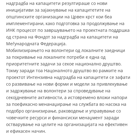
надградба на капацитети резултираше со нови
ДИСЕМИНАЦИЈА
иницијативи за зајакнување на капацитетите на
општинските организации на Црвен крст кои беа
MЕЃУНАРОДНО ХУМАНИТАРНО ПРАВО
имплементирани, како подготовка за продолжување на
ИНК процесот по завршувањето на проектната поддршка
ПРОМОЦИЈА НА ХУМАНИ ВРЕДНОСТИ
од страна на Фондот за надградба на капацитети на
УПОТРЕБА И ЗАШТИТА НА АМБЛЕМОТ
Меѓународната Федерација.
Мобилизирањето на волонтери од локалните заедници
СОЦИЈАЛНО ХУМАНИТАРНА ДЕЈНОСТ
за покривање на локалните потреби е една од
приоритетните задачи за секое национално друштво.
КАКО ДА ДОНИРАТЕ
Токму заради тоа Нацоналното друштво во рамките на
проектот Интензивна надградба на капацитети се зафати
ПОДГОТВЕНОСТ И ДЕЈСТВО ПРИ КАТАСТРОФИ
со развивање на нови форми и модели за привлекување
ТИМОВИ НА ООЦК
и задржување на волонтери за спроведување на
секојдневните активности, а истовремено вложи напори
СПАСИТЕЛНА СТАНИЦА ВОДНО
за поефикасно менанаџирање на службата во насока на
подобро организирање, раководење и управување со
ПРОЕКТИ – ПОДГОТВЕНОСТ И ДЕЈСТВУВАЊЕ ПРИ КАТАСТРОФИ
човечките ресурси и финансиски менаџмент заради
ОДНОСИ СО ЈАВНОСТ
остварување на целите на организацијата на ефективен
и ефикасен начин.
ИСТРАЖУВАЊЕ НА ЈАВНО МИСЛЕЊЕ