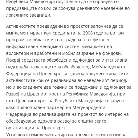
Република Македонија поуспешно да се справува со
СТРУКТУРА НА ОРГАНИЗАЦИЈАТА
предизвиците со кои се соочува ранливото население во
КОНТАКТ ИНФОРМАЦИИ
локалните заедници.
Активностите предвидени во проектот започнаа да се
ЧЛЕНСТВО ВО ПРОФЕСИОНАЛНИ ТЕЛА
имплементираат кон средината на 2008 година во три
програмски области и тоа: градење на ефикасен
информативен менаџмент систем, менаџмент на
ЗАКОН ЗА ЦКРМ
волонтери и вработени и мобилизирање на фондови.
Покрај средствата обезбедени од Фондот за интензивна
СТАТУТ НА ЦКРМ
надградба на капацитети обезбеден од Меѓунардоната
Федерација на Црвен крст и Црвена полумесечина, сите
активностите кои се реализираа во наведениот период,
но и во следните две години се поддржани и од Фондот за
Развој на Црвениот крст на Република Македонија, при
што Црвениот крст на Република Македонија се јавува
ОРГАНИЗАЦИЈА И РАЗВОЈ
како полноправен партнер на Меѓународната
РАКОВОДЕН ОДБОР
Федерација во реализацијата на проектот во интерес на
обезбедување одржлив развој за општинските
СОБРАНИЕ
организации на Црвен крст.
Успешната имплементација на проектот за интензивна
СТРУКТУРА И ОРГАНИЗАЦИОНА ПОСТАВЕНОСТ