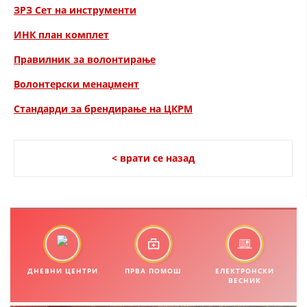
ЗРЗ Сет на инструменти
МЕЃУНАРОДНА СОРАБОТКА
ИНК план комплет
ДОГОВОРИ
Правилник за волонтирање
ЗНАЧЕЊЕ НА СЛУЖБАТА ЗА БАРАЊЕ
Волонтерски менаџмент
ФОРМУЛАРИ ЗА БАРАЊА
Стандарди за брендирање на ЦКРМ
ЗДРАВСТВЕНО ПРЕВЕНТИВНА ДЕЈНОСТ
ПРВА ПОМОШ
< врати се назад
КРВОДАРИТЕЛСТВО
ИНФОРМАЦИИ ЗА БОЛЕСТИ
МЕНАЏМЕНТ НА ВОЛОНТЕРИ
ДНЕВНИ ЦЕНТРИ
ПРВА ПОМОШ
ЕЛЕКТРОНСКИ
ВЕСНИК
ЗА НАС