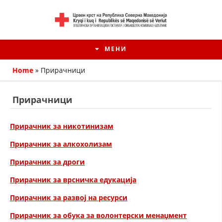
МЕНИ
Home
»
Прирачници
Прирачници
Прирачник за никотинизам
Прирачник за алкохолизам
Прирачник за дроги
Прирачник за врсничка едукација
HISTORIA E KRYQIT TË KUQ
Прирачник за развој на ресурси
ИСТОРИЈАТ НА ДВИЖЕЊЕТО
Прирачник за обука за волонтерски менаџмент