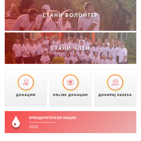
ДЕЈСТВУВАЊЕ
СТАНИ ВОЛОНТЕР
ПРИРАЧНИЦИ
СТАНИ ЧЛЕН
СТРАТЕГИИ
ЕДУКАТИВНО ИНФОРМАТИВНИ МАТЕРИЈАЛИ
БРОШУРИ
ПОСТЕРИ
ДОНАЦИИ
ONLINE ДОНАЦИИ
ДОНИРАЈ ОБЛЕКА
ПРЕЗЕНТАЦИИ
КРВОДАРИТЕЛСКИ АКЦИИ
2026