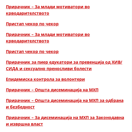
СТРУКТУРА НА ОРГАНИЗАЦИЈАТА
Прирачник – За млади мотиватори во
крводарителството
КОНТАКТ ИНФОРМАЦИИ
Пристап чекор по чекор
ЧЛЕНСТВО ВО ПРОФЕСИОНАЛНИ ТЕЛА
Прирачник – За млади мотиватори во
крводарителството
ЗАКОН ЗА ЦКРМ
Пристап чекор по чекор
СТАТУТ НА ЦКРМ
Прирачник за пиер едукатори за превенција од ХИВ/
СИДА и сексуално преносливи болести
Епидемиска контрола за волонтери
Прирачник – Општа дисеминација на МХП
ОРГАНИЗАЦИЈА И РАЗВОЈ
Прирачник – Општа дисеминација на МХП за одбрана
и безбедност
РАКОВОДЕН ОДБОР
Прирачник – За дисеминација на МХП за Законодавна
СОБРАНИЕ
и извршна власт
СТРУКТУРА И ОРГАНИЗАЦИОНА ПОСТАВЕНОСТ