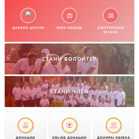
СТРУКТУРА НА ОРГАНИЗАЦИЈАТА
КОНТАКТ ИНФОРМАЦИИ
ЧЛЕНСТВО ВО ПРОФЕСИОНАЛНИ ТЕЛА
ДНЕВНИ ЦЕНТРИ
ПРВА ПОМОШ
ЕЛЕКТРОНСКИ
ВЕСНИК
ЗАКОН ЗА ЦКРМ
СТАНИ ВОЛОНТЕР
СТАТУТ НА ЦКРМ
СТАНИ ЧЛЕН
ОРГАНИЗАЦИЈА И РАЗВОЈ
РАКОВОДЕН ОДБОР
СОБРАНИЕ
СТРУКТУРА И ОРГАНИЗАЦИОНА ПОСТАВЕНОСТ
ДОНАЦИИ
ONLINE ДОНАЦИИ
ДОНИРАЈ ОБЛЕКА