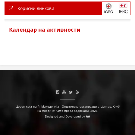
Корисни линкови
МЕЃУНАРОДНА СОРАБОТКА
ДОГОВОРИ
Календар на активности
ЗНАЧЕЊЕ НА СЛУЖБАТА ЗА БАРАЊЕ
ФОРМУЛАРИ ЗА БАРАЊА
ЗДРАВСТВЕНО ПРЕВЕНТИВНА ДЕЈНОСТ
ПРВА ПОМОШ
КРВОДАРИТЕЛСТВО
ИНФОРМАЦИИ ЗА БОЛЕСТИ
МЕНАЏМЕНТ НА ВОЛОНТЕРИ
Црвен крст на Р. Македонија - Општинска организација Центар, Клуб
на млади ©. Сите права задржани. 2026
Designed and Developed by
AA
ЗА НАС