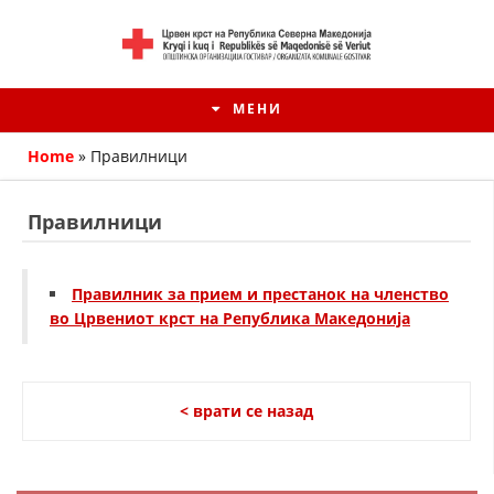
МЕНИ
Home
»
Правилници
Правилници
Правилник за прием и престанок на членство
во Црвениот крст на Република Македонија
< врати се назад
HISTORIA E KRYQIT TË KUQ
ИСТОРИЈАТ НА ДВИЖЕЊЕТО