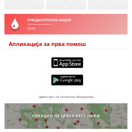
ДИСЕМИНАЦИЈА
MЕЃУНАРОДНО ХУМАНИТАРНО ПРАВО
КРВОДАРИТЕЛСКИ АКЦИИ
2026
ПРОМОЦИЈА НА ХУМАНИ ВРЕДНОСТИ
УПОТРЕБА И ЗАШТИТА НА АМБЛЕМОТ
Апликација за прва помош
СОЦИЈАЛНО ХУМАНИТАРНА ДЕЈНОСТ
КАКО ДА ДОНИРАТЕ
ПОДГОТВЕНОСТ И ДЕЈСТВО ПРИ КАТАСТРОФИ
ТИМОВИ НА ООЦК
Црвен крст на Република Македонија
СПАСИТЕЛНА СТАНИЦА ВОДНО
ПРОЕКТИ – ПОДГОТВЕНОСТ И ДЕЈСТВУВАЊЕ ПРИ КАТАСТРОФИ
ЛОКАЦИИ НА ЦРВЕН КРСТ НА РМ
ОДНОСИ СО ЈАВНОСТ
ИСТРАЖУВАЊЕ НА ЈАВНО МИСЛЕЊЕ