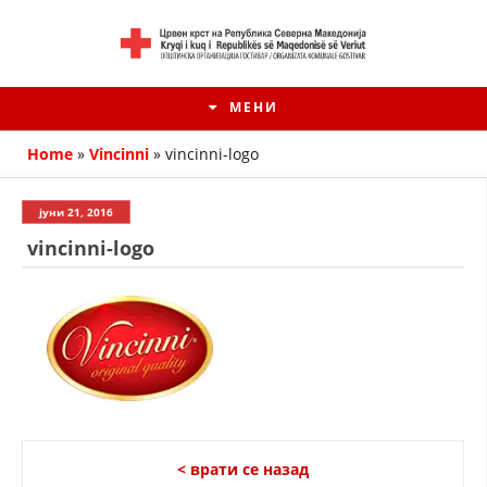
МЕНИ
Home
»
Vincinni
»
vincinni-logo
јуни 21, 2016
vincinni-logo
HISTORIA E KRYQIT TË KUQ
ИСТОРИЈАТ НА ДВИЖЕЊЕТО
< врати се назад