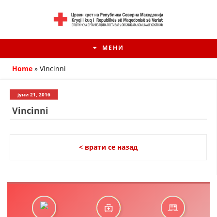
МЕНИ
Home
»
Vincinni
јуни 21, 2016
Vincinni
< врати се назад
HISTORIA E KRYQIT TË KUQ
ИСТОРИЈАТ НА ДВИЖЕЊЕТО