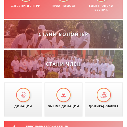
СТРУКТУРА НА ОРГАНИЗАЦИЈАТА
ДНЕВНИ ЦЕНТРИ
ПРВА ПОМОШ
ЕЛЕКТРОНСКИ
ВЕСНИК
КОНТАКТ ИНФОРМАЦИИ
ЧЛЕНСТВО ВО ПРОФЕСИОНАЛНИ ТЕЛА
СТАНИ ВОЛОНТЕР
ЗАКОН ЗА ЦКРМ
СТАТУТ НА ЦКРМ
СТАНИ ЧЛЕН
ОРГАНИЗАЦИЈА И РАЗВОЈ
РАКОВОДЕН ОДБОР
ДОНАЦИИ
ONLINE ДОНАЦИИ
ДОНИРАЈ ОБЛЕКА
СОБРАНИЕ
СТРУКТУРА И ОРГАНИЗАЦИОНА ПОСТАВЕНОСТ
КРВОДАРИТЕЛСКИ АКЦИИ