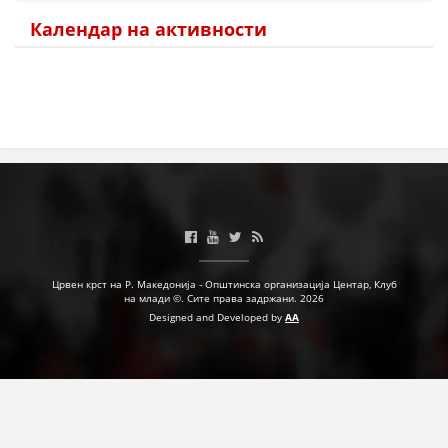
Календар на активности
МЕЃУНАРОДНА СОРАБОТКА
ДОГОВОРИ
ЗНАЧЕЊЕ НА СЛУЖБАТА ЗА БАРАЊЕ
ФОРМУЛАРИ ЗА БАРАЊА
ЗДРАВСТВЕНО ПРЕВЕНТИВНА ДЕЈНОСТ
ПРВА ПОМОШ
КРВОДАРИТЕЛСТВО
Црвен крст на Р. Македонија - Општинска организација Центар, Клуб
ИНФОРМАЦИИ ЗА БОЛЕСТИ
на млади ©. Сите права задржани. 2026
Designed and Developed by
AA
МЕНАЏМЕНТ НА ВОЛОНТЕРИ
ЗА НАС