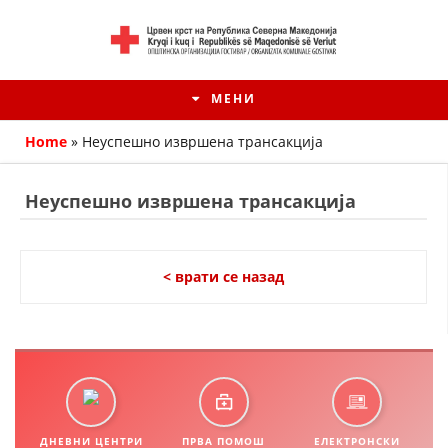
МЕНИ
Home
»
Неуспешно извршена трансакција
Неуспешно извршена трансакција
< врати се назад
HISTORIA E KRYQIT TË KUQ
ИСТОРИЈАТ НА ДВИЖЕЊЕТО
ДНЕВНИ ЦЕНТРИ
ПРВА ПОМОШ
ЕЛЕКТРОНСКИ