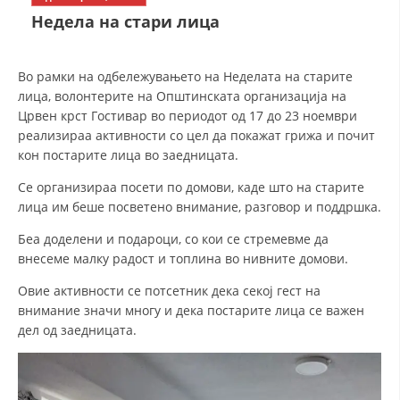
СТРУКТУРА НА ОРГАНИЗАЦИЈАТА
Недела на стари лица
КОНТАКТ ИНФОРМАЦИИ
ЧЛЕНСТВО ВО ПРОФЕСИОНАЛНИ ТЕЛА
Во рамки на одбележувањето на Неделата на старите
лица, волонтерите на Општинската организација на
Црвен крст Гостивар во периодот од 17 до 23 ноември
реализираа активности со цел да покажат грижа и почит
ЗАКОН ЗА ЦКРМ
кон постарите лица во заедницата.
СТАТУТ НА ЦКРМ
Се организираа посети по домови, каде што на старите
лица им беше посветено внимание, разговор и поддршка.
Беа доделени и подароци, со кои се стремевме да
внесеме малку радост и топлина во нивните домови.
Овие активности се потсетник дека секој гест на
ОРГАНИЗАЦИЈА И РАЗВОЈ
внимание значи многу и дека постарите лица се важен
РАКОВОДЕН ОДБОР
дел од заедницата.
СОБРАНИЕ
СТРУКТУРА И ОРГАНИЗАЦИОНА ПОСТАВЕНОСТ