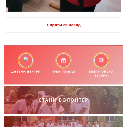
МЕЃУНАРОДНА СОРАБОТКА
ДОГОВОРИ
< врати се назад
ЗНАЧЕЊЕ НА СЛУЖБАТА ЗА БАРАЊЕ
ФОРМУЛАРИ ЗА БАРАЊА
ЗДРАВСТВЕНО ПРЕВЕНТИВНА ДЕЈНОСТ
ПРВА ПОМОШ
ДНЕВНИ ЦЕНТРИ
ПРВА ПОМОШ
ЕЛЕКТРОНСКИ
КРВОДАРИТЕЛСТВО
ВЕСНИК
ИНФОРМАЦИИ ЗА БОЛЕСТИ
МЕНАЏМЕНТ НА ВОЛОНТЕРИ
СТАНИ ВОЛОНТЕР
ЗА НАС