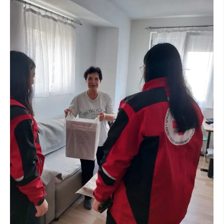
ДИСЕМИНАЦИЈА
MЕЃУНАРОДНО ХУМАНИТАРНО ПРАВО
ПРОМОЦИЈА НА ХУМАНИ ВРЕДНОСТИ
УПОТРЕБА И ЗАШТИТА НА АМБЛЕМОТ
СОЦИЈАЛНО ХУМАНИТАРНА ДЕЈНОСТ
КАКО ДА ДОНИРАТЕ
ПОДГОТВЕНОСТ И ДЕЈСТВО ПРИ КАТАСТРОФИ
ТИМОВИ НА ООЦК
СПАСИТЕЛНА СТАНИЦА ВОДНО
ПРОЕКТИ – ПОДГОТВЕНОСТ И ДЕЈСТВУВАЊЕ ПРИ КАТАСТРОФИ
ОДНОСИ СО ЈАВНОСТ
ИСТРАЖУВАЊЕ НА ЈАВНО МИСЛЕЊЕ