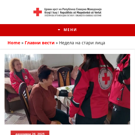
МЕНИ
Home
»
Главни вести
»
Недела на стари лица
HISTORIA E KRYQIT TË KUQ
ИСТОРИЈАТ НА ДВИЖЕЊЕТО
декември 26, 2025