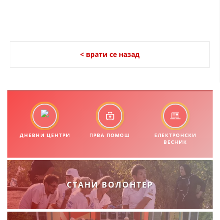
ДИСЕМИНАЦИЈА
MЕЃУНАРОДНО ХУМАНИТАРНО ПРАВО
ПРОМОЦИЈА НА ХУМАНИ ВРЕДНОСТИ
< врати се назад
УПОТРЕБА И ЗАШТИТА НА АМБЛЕМОТ
СОЦИЈАЛНО ХУМАНИТАРНА ДЕЈНОСТ
КАКО ДА ДОНИРАТЕ
ПОДГОТВЕНОСТ И ДЕЈСТВО ПРИ КАТАСТРОФИ
ДНЕВНИ ЦЕНТРИ
ПРВА ПОМОШ
ЕЛЕКТРОНСКИ
ВЕСНИК
ТИМОВИ НА ООЦК
СПАСИТЕЛНА СТАНИЦА ВОДНО
ПРОЕКТИ – ПОДГОТВЕНОСТ И ДЕЈСТВУВАЊЕ ПРИ КАТАСТРОФИ
СТАНИ ВОЛОНТЕР
ОДНОСИ СО ЈАВНОСТ
ИСТРАЖУВАЊЕ НА ЈАВНО МИСЛЕЊЕ