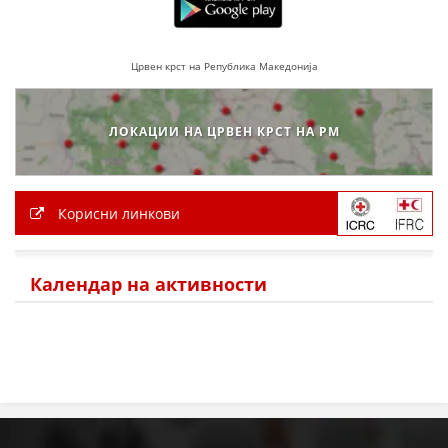
ДЕЈСТВУВАЊЕ
Црвен крст на Република Македонија
ЛОКАЦИИ НА ЦРВЕН КРСТ НА РМ
ПРИРАЧНИЦИ
СТРАТЕГИИ
ЕДУКАТИВНО ИНФОРМАТИВНИ МАТЕРИЈАЛИ
Корисни линкови
БРОШУРИ
Календар на активности
ПОСТЕРИ
ПРЕЗЕНТАЦИИ