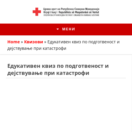
МЕНИ
Home
»
Квизови
»
Едукативен квиз по подготвеност и
дејствување при катастрофи
Едукативен квиз по подготвеност и
дејствување при катастрофи
HISTORIA E KRYQIT TË KUQ
ИСТОРИЈАТ НА ДВИЖЕЊЕТО