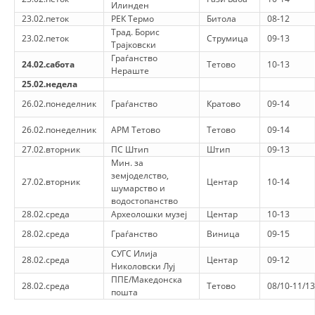
Илинден
23.02.петок
РЕК Термо
Битола
08-12
Трад. Борис
23.02.петок
Струмица
09-13
Трајковски
Граѓанство
24.02.сабота
Тетово
10-13
Нераште
25.02.недела
26.02.понеделник
Граѓанство
Кратово
09-14
26.02.понеделник
АРМ Тетово
Тетово
09-14
27.02.вторник
ПС Штип
Штип
09-13
Мин. за
земјоделство,
27.02.вторник
Центар
10-14
шумарство и
водостопанство
28.02.среда
Археолошки музеј
Центар
10-13
28.02.среда
Граѓанство
Виница
09-15
СУГС Илија
28.02.среда
Центар
09-12
Николовски Луј
ППЕ/Македонска
28.02.среда
Тетово
08/10-11/13
пошта