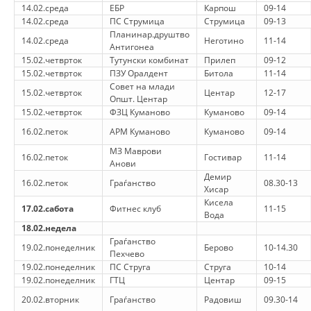
14.02.среда
ЕБР
Карпош
09-14
14.02.среда
ПС Струмица
Струмица
09-13
МЕЃУНАРОДНА СОРАБОТКА
Планинар.друштво
14.02.среда
Неготино
11-14
Антигонеа
ДОГОВОРИ
15.02.четврток
Тутунски комбинат
Прилеп
09-12
15.02.четврток
ПЗУ Оралдент
Битола
11-14
ЗНАЧЕЊЕ НА СЛУЖБАТА ЗА БАРАЊЕ
Совет на млади
15.02.четврток
Центар
12-17
Општ. Центар
ФОРМУЛАРИ ЗА БАРАЊА
15.02.четврток
ФЗЦ Куманово
Куманово
09-14
ЗДРАВСТВЕНО ПРЕВЕНТИВНА ДЕЈНОСТ
16.02.петок
АРМ Куманово
Куманово
09-14
МЗ Маврови
ПРВА ПОМОШ
16.02.петок
Гостивар
11-14
Анови
Демир
КРВОДАРИТЕЛСТВО
16.02.петок
Граѓанство
08.30-13
Хисар
Кисела
ИНФОРМАЦИИ ЗА БОЛЕСТИ
17.02.сабота
Фитнес клуб
11-15
Вода
18.02.недела
МЕНАЏМЕНТ НА ВОЛОНТЕРИ
Граѓанство
19.02.понеделник
Берово
10-14.30
Пехчево
19.02.понеделник
ПС Струга
Струга
10-14
19.02.понеделник
ГТЦ
Центар
09-15
ЗА НАС
20.02.вторник
Граѓанство
Радовиш
09.30-14