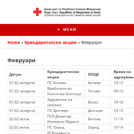
МЕНИ
Home
»
Крводарителски акции
»
Февруари
Февруари
Крводарителски
Време на
Датум
ООЦК
акции
одржувањ
01.02.четврток
ПС Кичево
Кичево
10-13
Вработени во
01.02.четврток
Тетово
09-13
Клиничка болница
Здружение на
01.02.четврток
Велес
10-16
граѓани
01.02.четврток
ПС Делчево
Делчево
10-13
HISTORIA E KRYQIT TË KUQ
ПСК Димитар
02.02.петок
Битола
11-16
Илиевски Мурато
ИСТОРИЈАТ НА ДВИЖЕЊЕТО
02.02.петок
ПС Охрид
Охрид
10-14
ЈП Водовод и