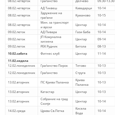
08.02.четврток
Граѓанство
Делчево
09.30-13.30
ДИСЕМИНАЦИЈА
08.02.четврток
АД Тиквеш
Кавадарци
10-14
Здружение на
08.02.четврток
Куманово
10-15
MЕЃУНАРОДНО ХУМАНИТАРНО ПРАВО
граѓани
Мин. за транспорт
08.02.четврток
Центар
10-14
ПРОМОЦИЈА НА ХУМАНИ ВРЕДНОСТИ
и врски
09.02.петок
АД Пивара
Гази Баба
10-14
УПОТРЕБА И ЗАШТИТА НА АМБЛЕМОТ
ЈП Комунална
09.02.петок
Центар
09-14
хигиена
СОЦИЈАЛНО ХУМАНИТАРНА ДЕЈНОСТ
09.02.петок
РЕК Рудник
Битола
08-13
10.02.сабота
Фитнес клуб
Центар
11-14
КАКО ДА ДОНИРАТЕ
11.02.недела
ПОДГОТВЕНОСТ И ДЕЈСТВО ПРИ КАТАСТРОФИ
12.02.понеделник
Граѓанство Пирок
Тетово
10-13
12.02.понеделник
Граѓанство
Струга
10-13
ТИМОВИ НА ООЦК
Крива
13.02.вторник
ПС Крива Паланка
10-13
СПАСИТЕЛНА СТАНИЦА ВОДНО
Паланка
13.02.вторник
Катастар
Центар
10-13
ПРОЕКТИ – ПОДГОТВЕНОСТ И ДЕЈСТВУВАЊЕ ПРИ КАТАСТРОФИ
Собрание на град
13.02.вторник
Центар
10-14
Скопје
ОДНОСИ СО ЈАВНОСТ
Кисела
14.02.среда
Црква Св.Петка
10-14
Вода
ИСТРАЖУВАЊЕ НА ЈАВНО МИСЛЕЊЕ