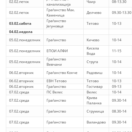
02.02.петок
СТРУКТУРА НА ОРГАНИЗАЦИЈАТА
Чаир
08-13.30
канализација
Граѓанство Мак.
02.02.петок
Делчево
09.30-13.30
КОНТАКТ ИНФОРМАЦИИ
Каменица
Граѓанство
03.02.сабота
Тетово
10-13
ЧЛЕНСТВО ВО ПРОФЕСИОНАЛНИ ТЕЛА
Јегуновце
04.02.недела
05.02.понеделник
Граѓанство
Кичево
10-14
Кисела
ЗАКОН ЗА ЦКРМ
05.02.понеделник
ЕПОИ АЛФИ
11-15
Вода
Граѓанство
СТАТУТ НА ЦКРМ
05.02.понеделник
Струга
10-14
Вевчани
06.02.вторник
Граѓанство Конче
Радовиш
10-14
06.02.вторник
ЕВН Тетово
Тетово
10-13
06.02.вторник
Граѓанство
Гостивар
09-13
07.02.среда
ПС Велес
Велес
10-14
ОРГАНИЗАЦИЈА И РАЗВОЈ
Крива
07.02.среда
Граѓанство
09.30-14
Паланка
РАКОВОДЕН ОДБОР
07.02.среда
Граѓанство
Струмица
08.30-14
СОБРАНИЕ
07.02.среда
Граѓанство
Валандово
09.30-14
СТРУКТУРА И ОРГАНИЗАЦИОНА ПОСТАВЕНОСТ