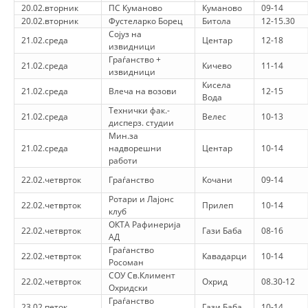
ДЕЈСТВУВАЊЕ
20.02.вторник
ПС Куманово
Куманово
09-14
20.02.вторник
Фустеларко Борец
Битола
12-15.30
Сојуз на
21.02.среда
Центар
12-18
извидници
Граѓанство +
21.02.среда
Кичево
11-14
извидници
Кисела
ПРИРАЧНИЦИ
21.02.среда
Влеча на возови
12-15
Вода
Технички фак.-
21.02.среда
Велес
10-13
СТРАТЕГИИ
дисперз. студии
Мин.за
ЕДУКАТИВНО ИНФОРМАТИВНИ МАТЕРИЈАЛИ
21.02.среда
надворешни
Центар
10-14
работи
БРОШУРИ
22.02.четврток
Граѓанство
Кочани
09-14
ПОСТЕРИ
Ротари и Лајонс
22.02.четврток
Прилеп
10-14
клуб
ПРЕЗЕНТАЦИИ
ОКТА Рафинерија
22.02.четврток
Гази Баба
08-16
АД
Граѓанство
22.02.четврток
Кавадарци
10-14
Росоман
СОУ Св.Климент
22.02.четврток
Охрид
08.30-12
Охридски
Граѓанство
23.02.петок
Гази Баба
10-14