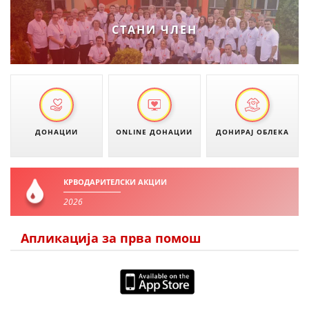
ДИСЕМИНАЦИЈА
СТАНИ ЧЛЕН
MЕЃУНАРОДНО ХУМАНИТАРНО ПРАВО
ПРОМОЦИЈА НА ХУМАНИ ВРЕДНОСТИ
УПОТРЕБА И ЗАШТИТА НА АМБЛЕМОТ
СОЦИЈАЛНО ХУМАНИТАРНА ДЕЈНОСТ
ДОНАЦИИ
ONLINE ДОНАЦИИ
ДОНИРАЈ ОБЛЕКА
КАКО ДА ДОНИРАТЕ
ПОДГОТВЕНОСТ И ДЕЈСТВО ПРИ КАТАСТРОФИ
КРВОДАРИТЕЛСКИ АКЦИИ
2026
ТИМОВИ НА ООЦК
СПАСИТЕЛНА СТАНИЦА ВОДНО
Апликација за прва помош
ПРОЕКТИ – ПОДГОТВЕНОСТ И ДЕЈСТВУВАЊЕ ПРИ КАТАСТРОФИ
ОДНОСИ СО ЈАВНОСТ
ИСТРАЖУВАЊЕ НА ЈАВНО МИСЛЕЊЕ