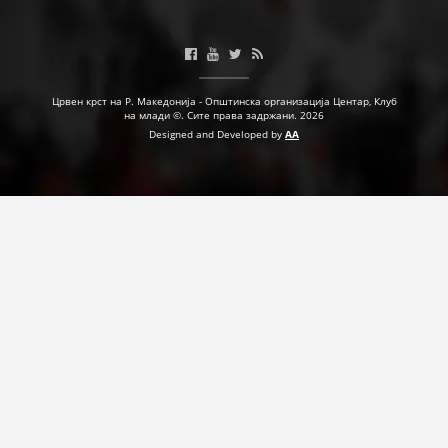
ДЕЈСТВУВАЊЕ
Црвен крст на Р. Македонија - Општинска организација Центар, Клуб
на млади ©. Сите права задржани. 2026
ПРИРАЧНИЦИ
Designed and Developed by
AA
СТРАТЕГИИ
ЕДУКАТИВНО ИНФОРМАТИВНИ МАТЕРИЈАЛИ
БРОШУРИ
ПОСТЕРИ
ПРЕЗЕНТАЦИИ