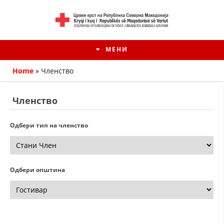
МЕНИ
Home
»
Членство
Членство
Одбери тип на членство
Одбери општина
HISTORIA E KRYQIT TË KUQ
ИСТОРИЈАТ НА ДВИЖЕЊЕТО