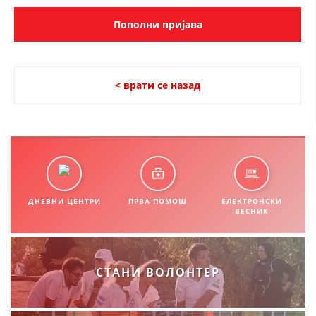
СТРУКТУРА НА ОРГАНИЗАЦИЈАТА
КОНТАКТ ИНФОРМАЦИИ
ЧЛЕНСТВО ВО ПРОФЕСИОНАЛНИ ТЕЛА
< врати се назад
ЗАКОН ЗА ЦКРМ
СТАТУТ НА ЦКРМ
ДНЕВНИ ЦЕНТРИ
ПРВА ПОМОШ
ЕЛЕКТРОНСКИ
ВЕСНИК
ОРГАНИЗАЦИЈА И РАЗВОЈ
РАКОВОДЕН ОДБОР
СТАНИ ВОЛОНТЕР
СОБРАНИЕ
СТРУКТУРА И ОРГАНИЗАЦИОНА ПОСТАВЕНОСТ