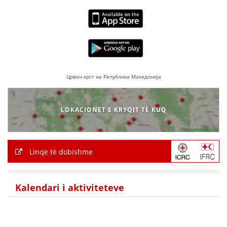
DORACAKË
STRATEGJI
Црвен крст на Република Македонија
MATERIAL EDUKATIVO INFORMATIV
BROCHURES
LOKACIONET E KRYQIT TË KUQ
PRESENTATIONS
Linqe të dobishme
Kalendari i aktiviteteve