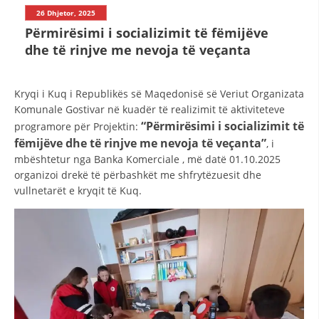
STRUKTURA E ORGANIZATËS
26 Dhjetor, 2025
Përmirësimi i socializimit të fëmijëve
KONTAKT INFORMACIONE
dhe të rinjve me nevoja të veçanta
LIGJI I KRYQIT TË KUQ
Kryqi i Kuq i Republikës së Maqedonisë së Veriut Organizata
Komunale Gostivar në kuadër të realizimit të aktiviteteve
STATUTI I KRYQIT TË KUQ
“Përmirësimi i socializimit të
programore për Projektin:
fëmijëve dhe të rinjve me nevoja të veçanta”
, i
mbështetur nga Banka Komerciale , më datë 01.10.2025
organizoi drekë të përbashkët me shfrytëzuesit dhe
vullnetarët e kryqit të Kuq.
ORGANIZIMI DHE ZHVILLIMI
BORDI DREJTUES
KUVENDI
NIVELI I STRUKTURËS ORGANIZATIVE
DISEMINIMI