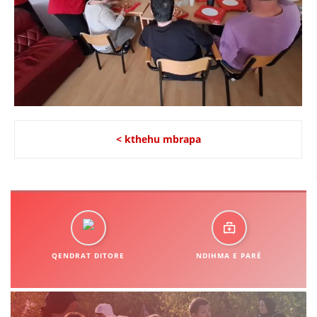
DREJTA NDERKOMBETARE HUMANITARE
PROMOVIMI I VLERAVE HUMANE
PËRDORIMIN DHE MBROJTJEN E STEMËS
SOCIALO-HUMANITARE
SI TË JEPNI DONACIONE
< kthehu mbrapa
PËRGATITSHMËRI DHE VEPRIM GJATË KATASTROFAVE
EKIPE PËRGJIGJE DISASTER
STACIONIN E UJIT SHPËTIMIT – VODNO
EOK E CK
QENDRAT DITORE
NDIHMA E PARË
PROJEKTE
MARRDHËNJE ME PUBLIKUN
HULUMTIMI I OPINIONIT PUBLIK