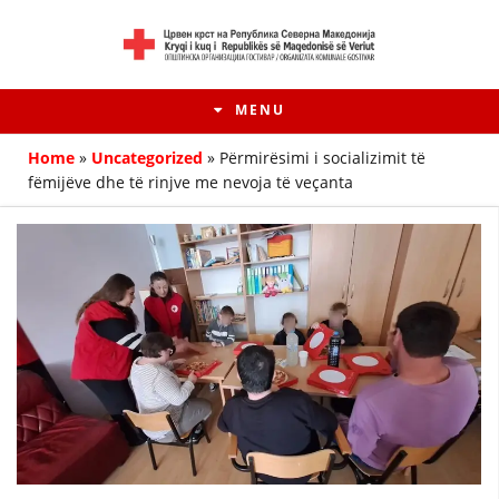
MENU
Home
»
Uncategorized
»
Përmirësimi i socializimit të
fëmijëve dhe të rinjve me nevoja të veçanta
HISTORIA E LËVIZJES
HISTORIA E KRYQIT TË KUQ