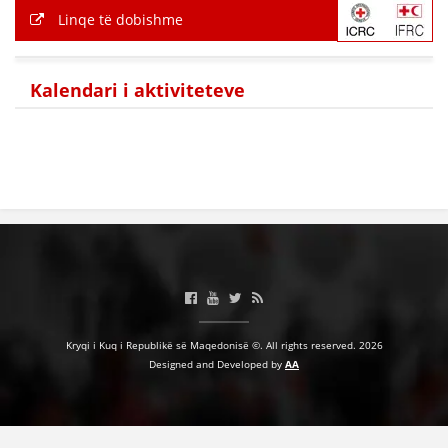
Linqe të dobishme
BASHKËPUNIM NDËRKOMBËTAR
MARRËVESHJE
Kalendari i aktiviteteve
PROJEKTE
SHËRBIMI PËR KËRKIM
VEPRIMTARI SHËNDETËSORE PREVENTIVE
NDIHMA E PARË
DHURIMI I GJAKUT
MENAXHIM ME VULLNETARË
Kryqi i Kuq i Republikë së Maqedonisë ©. All rights reserved. 2026
Designed and Developed by
AA
KUSH JEMI NE
VEPRIMTARI