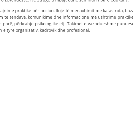
STRUKTURA E ORGANIZATËS
trajnime praktike për nocion, lloje të menaxhimit me katastrofa, baz
KONTAKT INFORMACIONE
tim të tendave, komunikime dhe informacione me ushtrime praktike
 e parë, përkrahje psikologjike etj. Takimet e vazhdueshme punues
 e tyre organizativ, kadrovik dhe profesional.
LIGJI I KRYQIT TË KUQ
STATUTI I KRYQIT TË KUQ
ORGANIZIMI DHE ZHVILLIMI
BORDI DREJTUES
KUVENDI
NIVELI I STRUKTURËS ORGANIZATIVE
DISEMINIMI