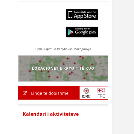
Црвен крст на Република Македонија
LOKACIONET E KRYQIT TË KUQ
Linqe të dobishme
Kalendari i aktiviteteve