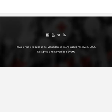
BASHKËPUNIM NDËRKOMBËTAR
MARRËVESHJE
PROJEKTE
SHËRBIMI PËR KËRKIM
VEPRIMTARI SHËNDETËSORE PREVENTIVE
Kryqi i Kuq i Republikë së Maqedonisë ©. All rights reserved. 2026
Designed and Developed by
AA
NDIHMA E PARË
DHURIMI I GJAKUT
MENAXHIM ME VULLNETARË
KUSH JEMI NE
VEPRIMTARI