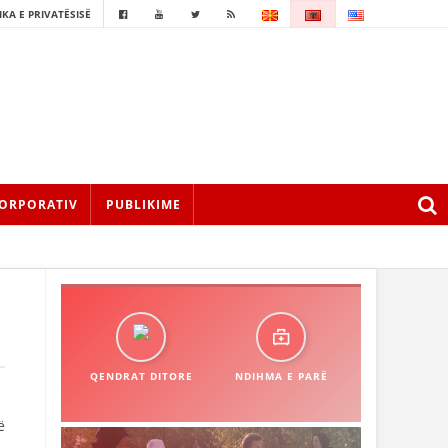
IKA E PRIVATËSISË
ORPORATIV
PUBLIKIME
QENDRAT DITORE
NDIHMA E PARË
ë