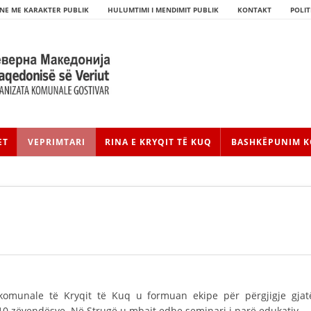
NE ME KARAKTER PUBLIK
HULUMTIMI I MENDIMIT PUBLIK
KONTAKT
POLIT
ET
VEPRIMTARI
RINA E KRYQIT TË KUQ
BASHKËPUNIM K
HISTORIA E LËVIZJES
HISTORIA E KRYQIT TË KUQ
t komunale të Kryqit të Kuq u formuan ekipe për përgjigje gjat
 10 zëvendësve. Në Strugë u mbajt edhe seminari i parë edukativ.