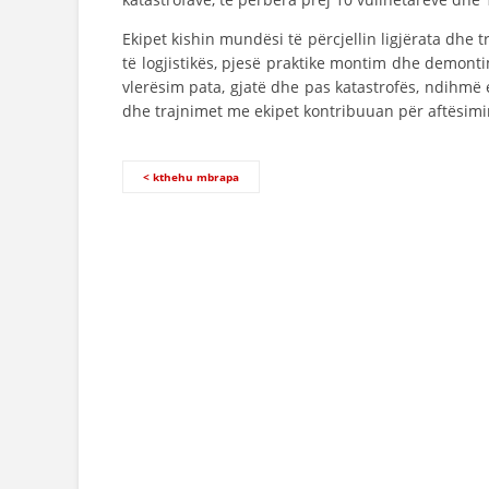
Ekipet kishin mundësi të përcjellin ligjërata dhe 
të logjistikës, pjesë praktike montim dhe demon
vlerësim pata, gjatë dhe pas katastrofës, ndihmë
dhe trajnimet me ekipet kontribuuan për aftësimin
< kthehu mbrapa