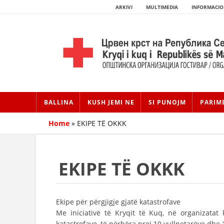
ARKIVI
MULTIMEDIA
INFORMACIO
BALLINA
KUSH JEMI NE
SI PUNOJM
PARIM
Home
»
EKIPE TË OKKK
EKIPE TË OKKK
Ekipe për përgjigje gjatë katastrofave
Me iniciativë të Kryqit të Kuq, në organizata
katastrofave, të përbëra prej 10 vullnetarëve dhe