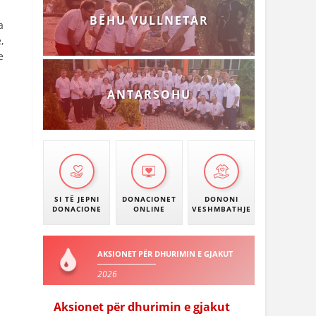
BËHU VULLNETAR
a
,
e
ANTARSOHU
SI TË JEPNI
DONACIONET
DONONI
DONACIONE
ONLINE
VESHMBATHJE
AKSIONET PËR DHURIMIN E GJAKUT
2026
Aksionet për dhurimin e gjakut