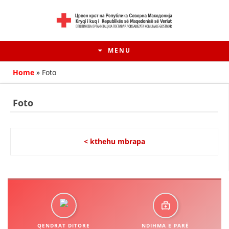
MENU
Home
»
Foto
Foto
< kthehu mbrapa
HISTORIA E LËVIZJES
HISTORIA E KRYQIT TË KUQ
QENDRAT DITORE
NDIHMA E PARË