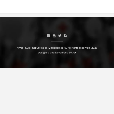
BASHKËPUNIM NDËRKOMBËTAR
MARRËVESHJE
PROJEKTE
SHËRBIMI PËR KËRKIM
VEPRIMTARI SHËNDETËSORE PREVENTIVE
Kryqi i Kuq i Republikë së Maqedonisë ©. All rights reserved. 2026
Designed and Developed by
AA
NDIHMA E PARË
DHURIMI I GJAKUT
MENAXHIM ME VULLNETARË
KUSH JEMI NE
VEPRIMTARI