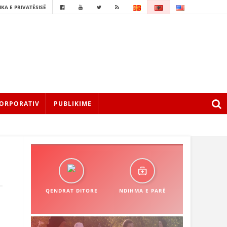
IKA E PRIVATËSISË
ORPORATIV
PUBLIKIME
QENDRAT DITORE
NDIHMA E PARË