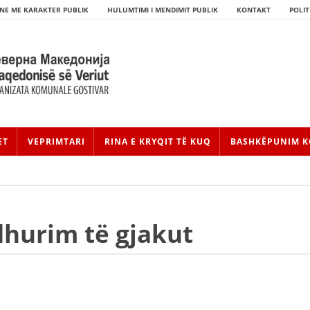
NE ME KARAKTER PUBLIK
HULUMTIMI I MENDIMIT PUBLIK
KONTAKT
POLIT
ET
VEPRIMTARI
RINA E KRYQIT TË KUQ
BASHKËPUNIM K
dhurim të gjakut
HISTORIA E LËVIZJES
HISTORIA E KRYQIT TË KUQ