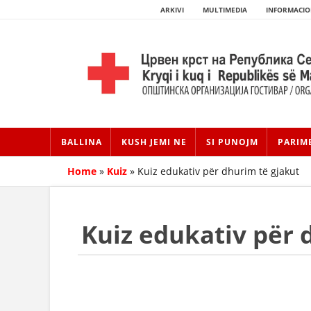
ARKIVI
MULTIMEDIA
INFORMACIO
BALLINA
KUSH JEMI NE
SI PUNOJM
PARIM
Home
»
Kuiz
»
Kuiz edukativ për dhurim të gjakut
Kuiz edukativ për 