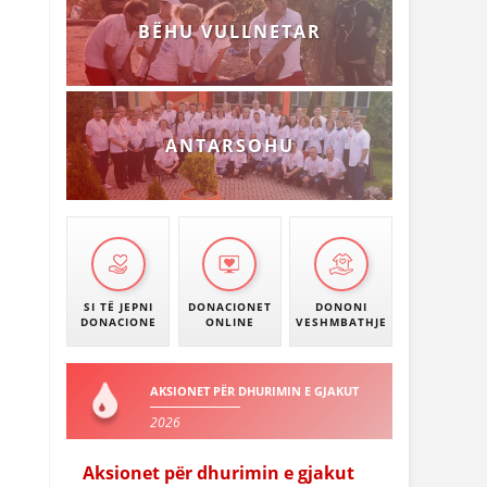
BËHU VULLNETAR
ANTARSOHU
SI TË JEPNI
DONACIONET
DONONI
DONACIONE
ONLINE
VESHMBATHJE
AKSIONET PËR DHURIMIN E GJAKUT
2026
Aksionet për dhurimin e gjakut