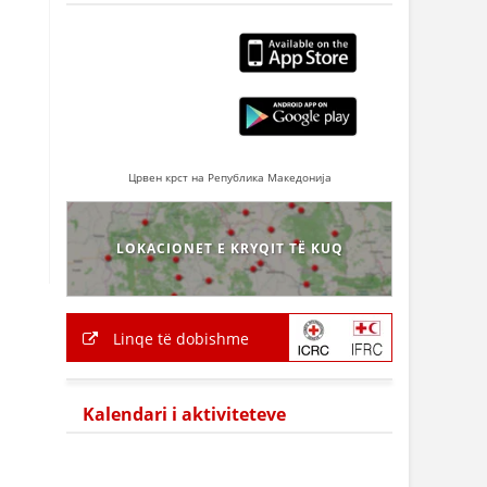
Црвен крст на Република Македонија
LOKACIONET E KRYQIT TË KUQ
Linqe të dobishme
Kalendari i aktiviteteve