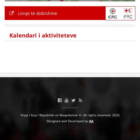
BASHKËPUNIM NDËRKOMBËTAR
Linqe të dobishme
MARRËVESHJE
PROJEKTE
Kalendari i aktiviteteve
SHËRBIMI PËR KËRKIM
VEPRIMTARI SHËNDETËSORE PREVENTIVE
NDIHMA E PARË
DHURIMI I GJAKUT
MENAXHIM ME VULLNETARË
Kryqi i Kuq i Republikë së Maqedonisë ©. All rights reserved. 2026
KUSH JEMI NE
Designed and Developed by
AA
VEPRIMTARI