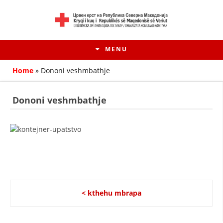
MENU
Home
»
Dononi veshmbathje
Dononi veshmbathje
HISTORIA E LËVIZJES
< kthehu mbrapa
HISTORIA E KRYQIT TË KUQ