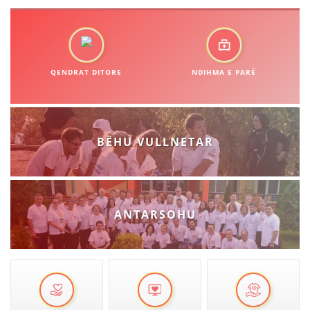
STRUKTURA E ORGANIZATËS
KONTAKT INFORMACIONE
QENDRAT DITORE
NDIHMA E PARË
LIGJI I KRYQIT TË KUQ
STATUTI I KRYQIT TË KUQ
BËHU VULLNETAR
ORGANIZIMI DHE ZHVILLIMI
ANTARSOHU
BORDI DREJTUES
KUVENDI
NIVELI I STRUKTURËS ORGANIZATIVE
DISEMINIMI