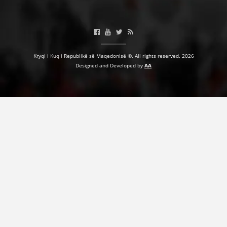
DORACAKË
Kryqi i Kuq i Republikë së Maqedonisë ©. All rights reserved. 2026
STRATEGJI
Designed and Developed by
AA
MATERIAL EDUKATIVO INFORMATIV
BROCHURES
PRESENTATIONS