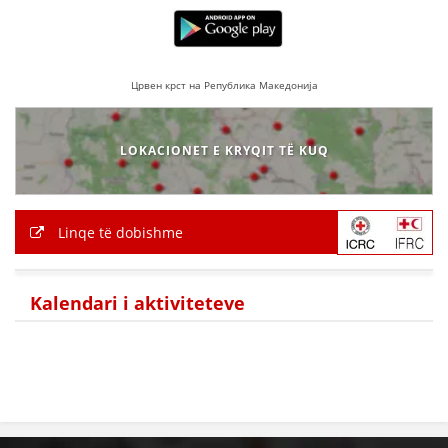
BASHKËPUNIM NDËRKOMBËTAR
MARRËVESHJE
Црвен крст на Република Македонија
PROJEKTE
SHËRBIMI PËR KËRKIM
LOKACIONET E KRYQIT TË KUQ
VEPRIMTARI SHËNDETËSORE PREVENTIVE
NDIHMA E PARË
Linqe të dobishme
DHURIMI I GJAKUT
MENAXHIM ME VULLNETARË
Kalendari i aktiviteteve
KUSH JEMI NE
VEPRIMTARI