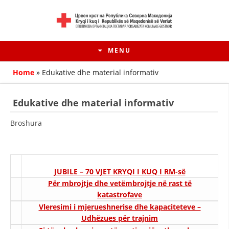
MENU
Home
»
Edukative dhe material informativ
Edukative dhe material informativ
Broshura
JUBILE – 70 VJET KRYQI I KUQ I RM-së
Për mbrojtje dhe vetëmbrojtje në rast të
HISTORIA E LËVIZJES
katastrofave
Vleresimi i mjerueshnerise dhe kapaciteteve –
HISTORIA E KRYQIT TË KUQ
Udhëzues për trajnim