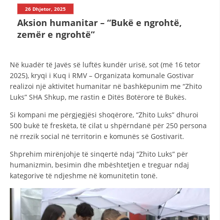
STRUKTURA E ORGANIZATËS
26 Dhjetor, 2025
Aksion humanitar – “Bukë e ngrohtë,
KONTAKT INFORMACIONE
zemër e ngrohtë”
LIGJI I KRYQIT TË KUQ
Në kuadër të Javës së luftës kundër urisë, sot (më 16 tetor
2025), kryqi i Kuq i RMV – Organizata komunale Gostivar
STATUTI I KRYQIT TË KUQ
realizoi një aktivitet humanitar në bashkëpunim me “Zhito
Luks” SHA Shkup, me rastin e Ditës Botërore të Bukës.
Si kompani me përgjegjësi shoqërore, “Zhito Luks” dhuroi
500 bukë të freskëta, të cilat u shpërndanë për 250 persona
në rrezik social në territorin e komunës së Gostivarit.
ORGANIZIMI DHE ZHVILLIMI
Shprehim mirënjohje të sinqertë ndaj “Zhito Luks” për
BORDI DREJTUES
humanizmin, besimin dhe mbështetjen e treguar ndaj
kategorive të ndjeshme në komunitetin tonë.
KUVENDI
NIVELI I STRUKTURËS ORGANIZATIVE
DISEMINIMI