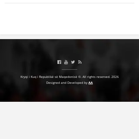
Kryqi i Kuq i Republikë së Maqedonisë ©. All rights reserved. 2026
Designed and Developed by
AA