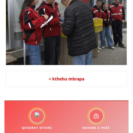
DREJTA NDERKOMBETARE HUMANITARE
PROMOVIMI I VLERAVE HUMANE
PËRDORIMIN DHE MBROJTJEN E STEMËS
SOCIALO-HUMANITARE
SI TË JEPNI DONACIONE
PËRGATITSHMËRI DHE VEPRIM GJATË KATASTROFAVE
EKIPE PËRGJIGJE DISASTER
< kthehu mbrapa
STACIONIN E UJIT SHPËTIMIT – VODNO
EOK E CK
PROJEKTE
MARRDHËNJE ME PUBLIKUN
QENDRAT DITORE
NDIHMA E PARË
HULUMTIMI I OPINIONIT PUBLIK