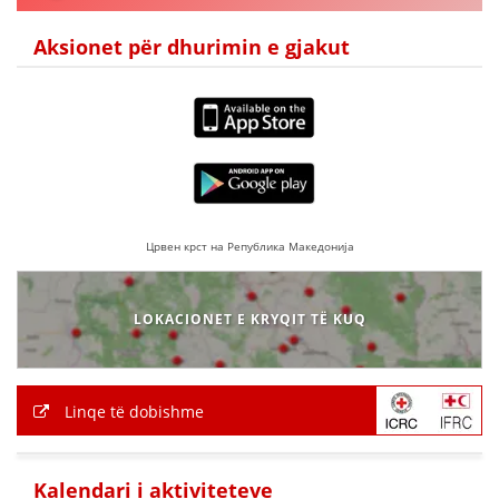
Aksionet për dhurimin e gjakut
DORACAKË
STRATEGJI
MATERIAL EDUKATIVO INFORMATIV
BROCHURES
Црвен крст на Република Македонија
PRESENTATIONS
LOKACIONET E KRYQIT TË KUQ
Linqe të dobishme
Kalendari i aktiviteteve