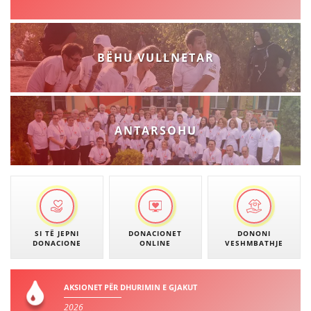
BASHKËPUNIM NDËRKOMBËTAR
MARRËVESHJE
BËHU VULLNETAR
PROJEKTE
SHËRBIMI PËR KËRKIM
VEPRIMTARI SHËNDETËSORE PREVENTIVE
ANTARSOHU
NDIHMA E PARË
DHURIMI I GJAKUT
MENAXHIM ME VULLNETARË
SI TË JEPNI
DONACIONET
DONONI
DONACIONE
ONLINE
VESHMBATHJE
KUSH JEMI NE
AKSIONET PËR DHURIMIN E GJAKUT
VEPRIMTARI
2026