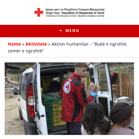
MENU
Home
»
Aktivitete
»
Aksion humanitar – “Bukë e ngrohtë,
zemër e ngrohtë”
HISTORIA E LËVIZJES
HISTORIA E KRYQIT TË KUQ