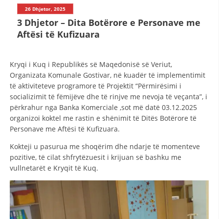
STRUKTURA E ORGANIZATËS
26 Dhjetor, 2025
3 Dhjetor – Dita Botërore e Personave me
KONTAKT INFORMACIONE
Aftësi të Kufizuara
LIGJI I KRYQIT TË KUQ
Kryqi i Kuq i Republikës së Maqedonisë së Veriut,
Organizata Komunale Gostivar, në kuadër të implementimit
STATUTI I KRYQIT TË KUQ
të aktiviteteve programore të Projektit “Përmirësimi i
socializimit të fëmijëve dhe të rinjve me nevoja të veçanta”, i
përkrahur nga Banka Komerciale ,sot më datë 03.12.2025
organizoi koktel me rastin e shënimit të Ditës Botërore të
Personave me Aftësi të Kufizuara.
ORGANIZIMI DHE ZHVILLIMI
Kokteji u pasurua me shoqërim dhe ndarje të momenteve
pozitive, të cilat shfrytëzuesit i krijuan së bashku me
BORDI DREJTUES
vullnetarët e Kryqit të Kuq.
KUVENDI
NIVELI I STRUKTURËS ORGANIZATIVE
DISEMINIMI