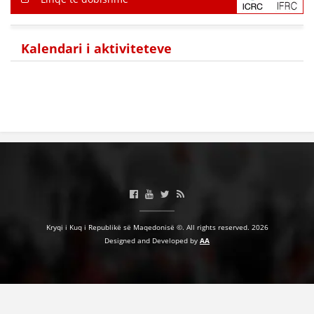
Kalendari i aktiviteteve
Kryqi i Kuq i Republikë së Maqedonisë ©. All rights reserved. 2026
Designed and Developed by
AA