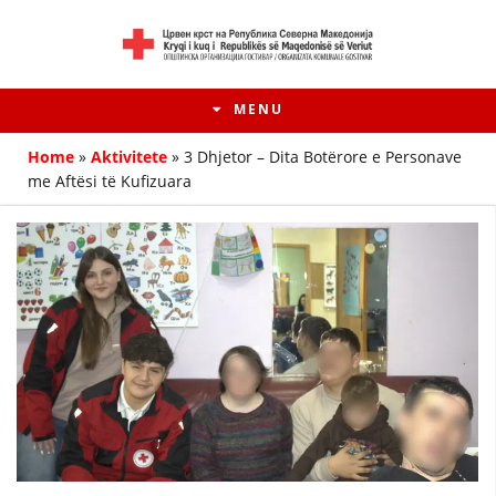
MENU
Home
»
Aktivitete
»
3 Dhjetor – Dita Botërore e Personave
me Aftësi të Kufizuara
HISTORIA E LËVIZJES
HISTORIA E KRYQIT TË KUQ