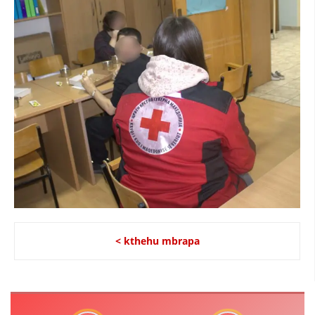
DREJTA NDERKOMBETARE HUMANITARE
PROMOVIMI I VLERAVE HUMANE
PËRDORIMIN DHE MBROJTJEN E STEMËS
SOCIALO-HUMANITARE
SI TË JEPNI DONACIONE
PËRGATITSHMËRI DHE VEPRIM GJATË KATASTROFAVE
EKIPE PËRGJIGJE DISASTER
STACIONIN E UJIT SHPËTIMIT – VODNO
EOK E CK
< kthehu mbrapa
PROJEKTE
MARRDHËNJE ME PUBLIKUN
HULUMTIMI I OPINIONIT PUBLIK