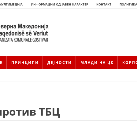
МУЛТИМЕДИЈА
ИНФОРМАЦИИ ОД ЈАВЕН КАРАКТЕР
КОНТАКТ
ПОЛИТИКА
Е
ПРИНЦИПИ
ДЕЈНОСТИ
МЛАДИ НА ЦК
КОРП
против ТБЦ
HISTORIA E KRYQIT TË KUQ
ИСТОРИЈАТ НА ДВИЖЕЊЕТО