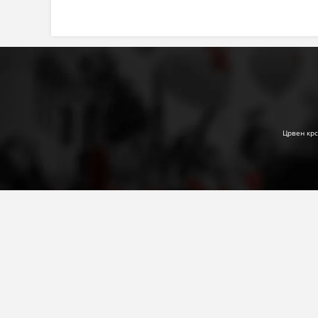
Црвен крс