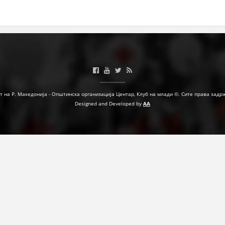
МЕЃУНАРОДНА СОРАБОТКА
ДОГОВОРИ
ЗНАЧЕЊЕ НА СЛУЖБАТА ЗА БАРАЊЕ
ФОРМУЛАРИ ЗА БАРАЊА
ЗДРАВСТВЕНО ПРЕВЕНТИВНА ДЕЈНОСТ
т на Р. Македонија - Општинска организација Центар, Клуб на млади ©. Сите права задр
Designed and Developed by
AA
ПРВА ПОМОШ
КРВОДАРИТЕЛСТВО
ИНФОРМАЦИИ ЗА БОЛЕСТИ
МЕНАЏМЕНТ НА ВОЛОНТЕРИ
ЗА НАС