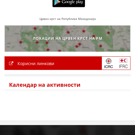
МЕЃУНАРОДНА СОРАБОТКА
Црвен крст на Република Македонија
ДОГОВОРИ
ЗНАЧЕЊЕ НА СЛУЖБАТА ЗА БАРАЊЕ
ЛОКАЦИИ НА ЦРВЕН КРСТ НА РМ
ФОРМУЛАРИ ЗА БАРАЊА
ЗДРАВСТВЕНО ПРЕВЕНТИВНА ДЕЈНОСТ
Корисни линкови
ПРВА ПОМОШ
КРВОДАРИТЕЛСТВО
Календар на активности
ИНФОРМАЦИИ ЗА БОЛЕСТИ
МЕНАЏМЕНТ НА ВОЛОНТЕРИ
ЗА НАС