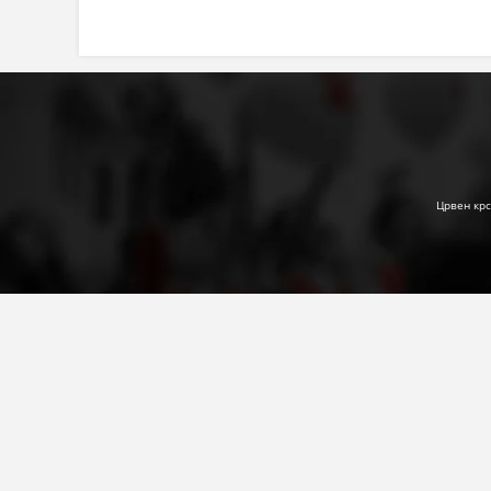
Црвен крс