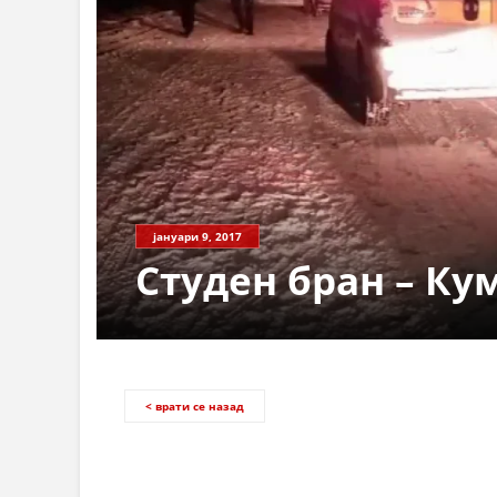
јануари 9, 2017
Студен бран – Ку
< врати се назад