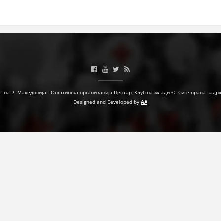
МЕЃУНАРОДНА СОРАБОТКА
ДОГОВОРИ
ЗНАЧЕЊЕ НА СЛУЖБАТА ЗА БАРАЊЕ
ФОРМУЛАРИ ЗА БАРАЊА
ЗДРАВСТВЕНО ПРЕВЕНТИВНА ДЕЈНОСТ
т на Р. Македонија - Општинска организација Центар, Клуб на млади ©. Сите права задр
Designed and Developed by
AA
ПРВА ПОМОШ
КРВОДАРИТЕЛСТВО
ИНФОРМАЦИИ ЗА БОЛЕСТИ
МЕНАЏМЕНТ НА ВОЛОНТЕРИ
ЗА НАС