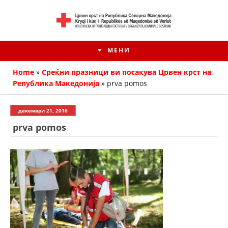
МЕНИ
Home
»
Среќни празници ви посакува Црвен крст на
Република Македонија
»
prva pomos
декември 21, 2016
prva pomos
HISTORIA E KRYQIT TË KUQ
ИСТОРИЈАТ НА ДВИЖЕЊЕТО