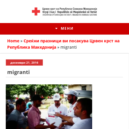
МЕНИ
Home
»
Среќни празници ви посакува Црвен крст на
Република Македонија
»
migranti
декември 21, 2016
migranti
HISTORIA E KRYQIT TË KUQ
ИСТОРИЈАТ НА ДВИЖЕЊЕТО