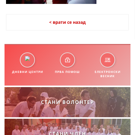
СТРУКТУРА НА ОРГАНИЗАЦИЈАТА
КОНТАКТ ИНФОРМАЦИИ
< врати се назад
ЧЛЕНСТВО ВО ПРОФЕСИОНАЛНИ ТЕЛА
ЗАКОН ЗА ЦКРМ
СТАТУТ НА ЦКРМ
ДНЕВНИ ЦЕНТРИ
ПРВА ПОМОШ
ЕЛЕКТРОНСКИ
ВЕСНИК
ОРГАНИЗАЦИЈА И РАЗВОЈ
СТАНИ ВОЛОНТЕР
РАКОВОДЕН ОДБОР
СОБРАНИЕ
СТРУКТУРА И ОРГАНИЗАЦИОНА ПОСТАВЕНОСТ
СТАНИ ЧЛЕН