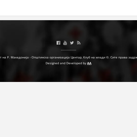
МЕЃУНАРОДНА СОРАБОТКА
ДОГОВОРИ
ЗНАЧЕЊЕ НА СЛУЖБАТА ЗА БАРАЊЕ
ФОРМУЛАРИ ЗА БАРАЊА
ЗДРАВСТВЕНО ПРЕВЕНТИВНА ДЕЈНОСТ
т на Р. Македонија - Општинска организација Центар, Клуб на млади ©. Сите права задр
Designed and Developed by
AA
ПРВА ПОМОШ
КРВОДАРИТЕЛСТВО
ИНФОРМАЦИИ ЗА БОЛЕСТИ
МЕНАЏМЕНТ НА ВОЛОНТЕРИ
ЗА НАС