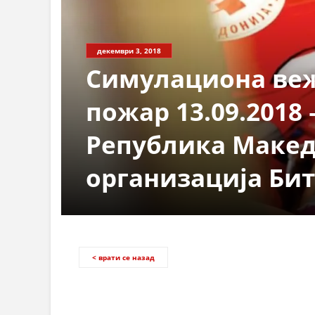
декември 3, 2018
Симулациона веж
пожар 13.09.2018 
Република Макед
организација Би
< врати се назад