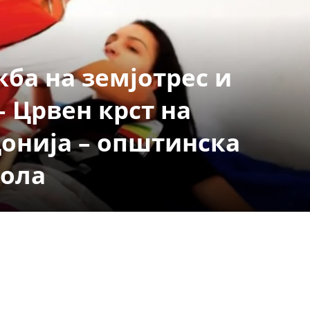
СТРУКТУРА НА ОРГАНИЗАЦИЈАТА
КОНТАКТ ИНФОРМАЦИИ
ЧЛЕНСТВО ВО ПРОФЕСИОНАЛНИ ТЕЛА
ба на земјотрес и
– Црвен крст на
ЗАКОН ЗА ЦКРМ
онија – општинска
СТАТУТ НА ЦКРМ
тола
ОРГАНИЗАЦИЈА И РАЗВОЈ
РАКОВОДЕН ОДБОР
СОБРАНИЕ
СТРУКТУРА И ОРГАНИЗАЦИОНА ПОСТАВЕНОСТ