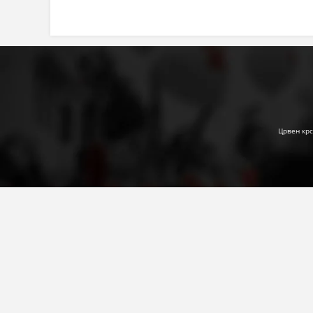
Црвен крс