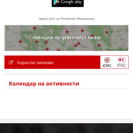
МЕЃУНАРОДНА СОРАБОТКА
Црвен крст на Република Македонија
ДОГОВОРИ
ЗНАЧЕЊЕ НА СЛУЖБАТА ЗА БАРАЊЕ
ЛОКАЦИИ НА ЦРВЕН КРСТ НА РМ
ФОРМУЛАРИ ЗА БАРАЊА
ЗДРАВСТВЕНО ПРЕВЕНТИВНА ДЕЈНОСТ
Корисни линкови
ПРВА ПОМОШ
КРВОДАРИТЕЛСТВО
Календар на активности
ИНФОРМАЦИИ ЗА БОЛЕСТИ
МЕНАЏМЕНТ НА ВОЛОНТЕРИ
ЗА НАС