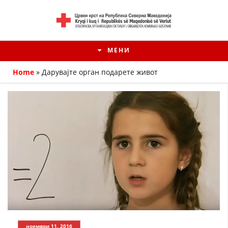
МЕНИ
Home
»
Дарувајте орган подарете живот
HISTORIA E KRYQIT TË KUQ
ИСТОРИЈАТ НА ДВИЖЕЊЕТО
ноември 11, 2016