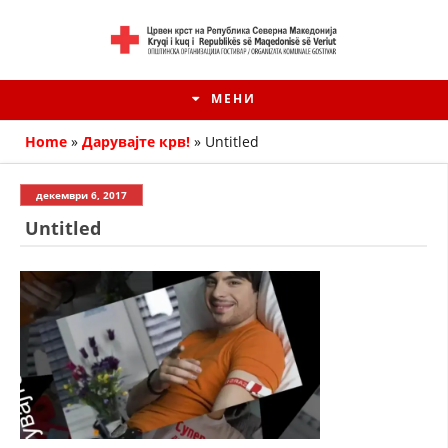
МЕНИ
Home
»
Дарувајте крв!
»
Untitled
декември 6, 2017
Untitled
HISTORIA E KRYQIT TË KUQ
ИСТОРИЈАТ НА ДВИЖЕЊЕТО