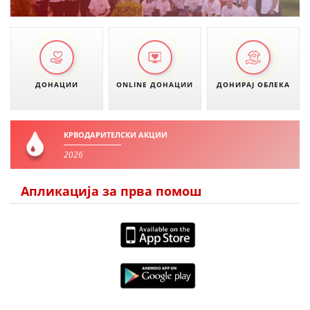
ДИСЕМИНАЦИЈА
MЕЃУНАРОДНО ХУМАНИТАРНО ПРАВО
ПРОМОЦИЈА НА ХУМАНИ ВРЕДНОСТИ
ДОНАЦИИ
ONLINE ДОНАЦИИ
ДОНИРАЈ ОБЛЕКА
УПОТРЕБА И ЗАШТИТА НА АМБЛЕМОТ
СОЦИЈАЛНО ХУМАНИТАРНА ДЕЈНОСТ
КРВОДАРИТЕЛСКИ АКЦИИ
КАКО ДА ДОНИРАТЕ
2026
ПОДГОТВЕНОСТ И ДЕЈСТВО ПРИ КАТАСТРОФИ
Апликација за прва помош
ТИМОВИ НА ООЦК
СПАСИТЕЛНА СТАНИЦА ВОДНО
ПРОЕКТИ – ПОДГОТВЕНОСТ И ДЕЈСТВУВАЊЕ ПРИ КАТАСТРОФИ
ОДНОСИ СО ЈАВНОСТ
ИСТРАЖУВАЊЕ НА ЈАВНО МИСЛЕЊЕ