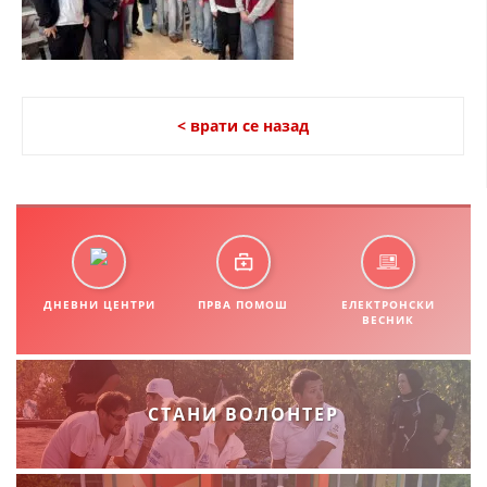
СТРУКТУРА НА ОРГАНИЗАЦИЈАТА
КОНТАКТ ИНФОРМАЦИИ
ЧЛЕНСТВО ВО ПРОФЕСИОНАЛНИ ТЕЛА
< врати се назад
ЗАКОН ЗА ЦКРМ
СТАТУТ НА ЦКРМ
ДНЕВНИ ЦЕНТРИ
ПРВА ПОМОШ
ЕЛЕКТРОНСКИ
ВЕСНИК
ОРГАНИЗАЦИЈА И РАЗВОЈ
РАКОВОДЕН ОДБОР
СТАНИ ВОЛОНТЕР
СОБРАНИЕ
СТРУКТУРА И ОРГАНИЗАЦИОНА ПОСТАВЕНОСТ