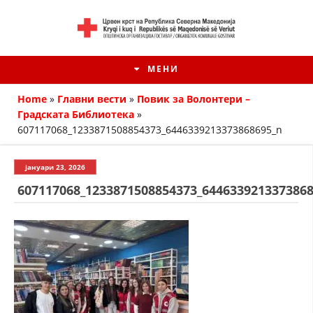
МЕНИ
Home
»
Главни вести
»
Повик за Волонтери –
Градската Библиотека
»
607117068_1233871508854373_6446339213373868695_n
јануари 23, 2026
607117068_1233871508854373_644633921337386
HISTORIA E KRYQIT TË KUQ
ИСТОРИЈАТ НА ДВИЖЕЊЕТО