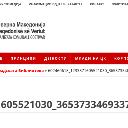
МУЛТИМЕДИЈА
ИНФОРМАЦИИ ОД ЈАВЕН КАРАКТЕР
КОНТАКТ
ПОЛИТИКА
Е
ПРИНЦИПИ
ДЕЈНОСТИ
МЛАДИ НА ЦК
КОРП
радската Библиотека
»
602460618_1233871605521030_36537334
1605521030_365373346933
HISTORIA E KRYQIT TË KUQ
ИСТОРИЈАТ НА ДВИЖЕЊЕТО