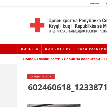
АРХИВА
ПОЧЕТНА
КОИ СМЕ НИЕ
КАКО РАБОТИМ
Home
»
Главни вести
»
Повик за Волонтери – Г
јануари 23, 2026
602460618_123387