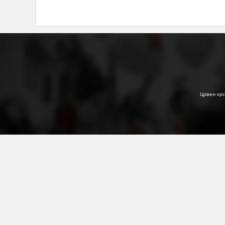
Црвен крс