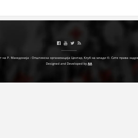
МЕЃУНАРОДНА СОРАБОТКА
ДОГОВОРИ
ЗНАЧЕЊЕ НА СЛУЖБАТА ЗА БАРАЊЕ
ФОРМУЛАРИ ЗА БАРАЊА
ЗДРАВСТВЕНО ПРЕВЕНТИВНА ДЕЈНОСТ
т на Р. Македонија - Општинска организација Центар, Клуб на млади ©. Сите права задр
Designed and Developed by
AA
ПРВА ПОМОШ
КРВОДАРИТЕЛСТВО
ИНФОРМАЦИИ ЗА БОЛЕСТИ
МЕНАЏМЕНТ НА ВОЛОНТЕРИ
ЗА НАС