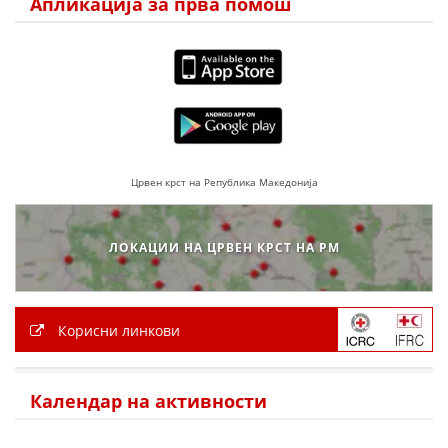
Апликација за прва помош
МЕЃУНАРОДНА СОРАБОТКА
ДОГОВОРИ
ЗНАЧЕЊЕ НА СЛУЖБАТА ЗА БАРАЊЕ
ФОРМУЛАРИ ЗА БАРАЊА
Црвен крст на Република Македонија
ЗДРАВСТВЕНО ПРЕВЕНТИВНА ДЕЈНОСТ
ПРВА ПОМОШ
ЛОКАЦИИ НА ЦРВЕН КРСТ НА РМ
КРВОДАРИТЕЛСТВО
ИНФОРМАЦИИ ЗА БОЛЕСТИ
Корисни линкови
МЕНАЏМЕНТ НА ВОЛОНТЕРИ
Календар на активности
ЗА НАС