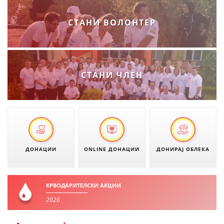
ДИСЕМИНАЦИЈА
СТАНИ ВОЛОНТЕР
MЕЃУНАРОДНО ХУМАНИТАРНО ПРАВО
ПРОМОЦИЈА НА ХУМАНИ ВРЕДНОСТИ
УПОТРЕБА И ЗАШТИТА НА АМБЛЕМОТ
СТАНИ ЧЛЕН
СОЦИЈАЛНО ХУМАНИТАРНА ДЕЈНОСТ
КАКО ДА ДОНИРАТЕ
ПОДГОТВЕНОСТ И ДЕЈСТВО ПРИ КАТАСТРОФИ
ТИМОВИ НА ООЦК
ДОНАЦИИ
ONLINE ДОНАЦИИ
ДОНИРАЈ ОБЛЕКА
СПАСИТЕЛНА СТАНИЦА ВОДНО
ПРОЕКТИ – ПОДГОТВЕНОСТ И ДЕЈСТВУВАЊЕ ПРИ КАТАСТРОФИ
КРВОДАРИТЕЛСКИ АКЦИИ
2026
ОДНОСИ СО ЈАВНОСТ
ИСТРАЖУВАЊЕ НА ЈАВНО МИСЛЕЊЕ