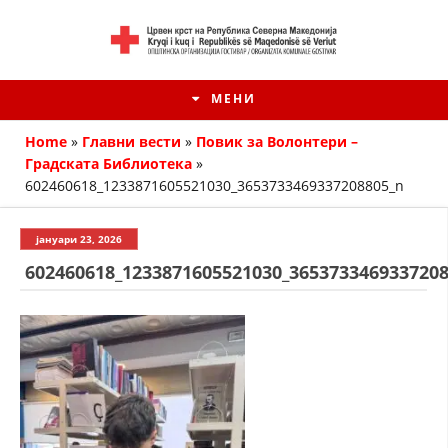
МЕНИ
Home
»
Главни вести
»
Повик за Волонтери –
Градската Библиотека
»
602460618_1233871605521030_3653733469337208805_n
јануари 23, 2026
602460618_1233871605521030_365373346933720
HISTORIA E KRYQIT TË KUQ
ИСТОРИЈАТ НА ДВИЖЕЊЕТО