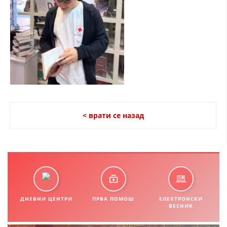
СТРУКТУРА НА ОРГАНИЗАЦИЈАТА
КОНТАКТ ИНФОРМАЦИИ
ЧЛЕНСТВО ВО ПРОФЕСИОНАЛНИ ТЕЛА
ЗАКОН ЗА ЦКРМ
СТАТУТ НА ЦКРМ
< врати се назад
ОРГАНИЗАЦИЈА И РАЗВОЈ
РАКОВОДЕН ОДБОР
ДНЕВНИ ЦЕНТРИ
ПРВА ПОМОШ
ЕЛЕКТРОНСКИ
СОБРАНИЕ
ВЕСНИК
СТРУКТУРА И ОРГАНИЗАЦИОНА ПОСТАВЕНОСТ