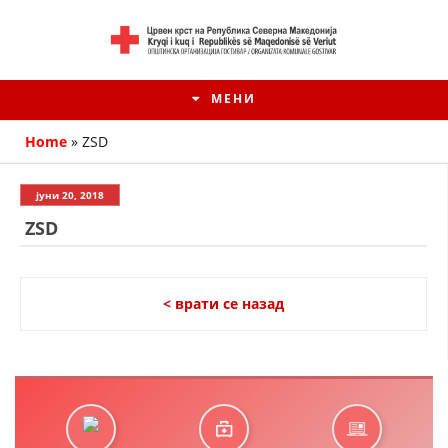
МЕНИ
Home
»
ZSD
јуни 20, 2018
ZSD
< врати се назад
HISTORIA E KRYQIT TË KUQ
ИСТОРИЈАТ НА ДВИЖЕЊЕТО