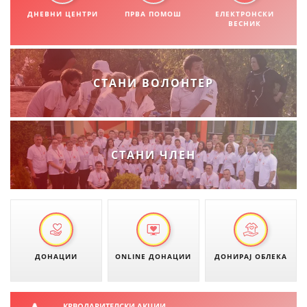
СТРУКТУРА НА ОРГАНИЗАЦИЈАТА
ДНЕВНИ ЦЕНТРИ
ПРВА ПОМОШ
ЕЛЕКТРОНСКИ
ВЕСНИК
КОНТАКТ ИНФОРМАЦИИ
ЧЛЕНСТВО ВО ПРОФЕСИОНАЛНИ ТЕЛА
СТАНИ ВОЛОНТЕР
ЗАКОН ЗА ЦКРМ
СТАТУТ НА ЦКРМ
СТАНИ ЧЛЕН
ОРГАНИЗАЦИЈА И РАЗВОЈ
РАКОВОДЕН ОДБОР
ДОНАЦИИ
ONLINE ДОНАЦИИ
ДОНИРАЈ ОБЛЕКА
СОБРАНИЕ
СТРУКТУРА И ОРГАНИЗАЦИОНА ПОСТАВЕНОСТ
КРВОДАРИТЕЛСКИ АКЦИИ