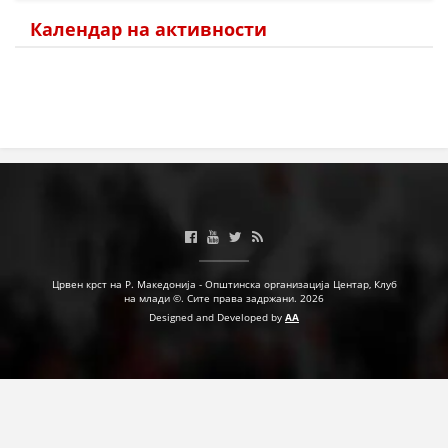
Календар на активности
МЕЃУНАРОДНА СОРАБОТКА
ДОГОВОРИ
ЗНАЧЕЊЕ НА СЛУЖБАТА ЗА БАРАЊЕ
ФОРМУЛАРИ ЗА БАРАЊА
ЗДРАВСТВЕНО ПРЕВЕНТИВНА ДЕЈНОСТ
ПРВА ПОМОШ
КРВОДАРИТЕЛСТВО
Црвен крст на Р. Македонија - Општинска организација Центар, Клуб
ИНФОРМАЦИИ ЗА БОЛЕСТИ
на млади ©. Сите права задржани. 2026
Designed and Developed by
AA
МЕНАЏМЕНТ НА ВОЛОНТЕРИ
ЗА НАС