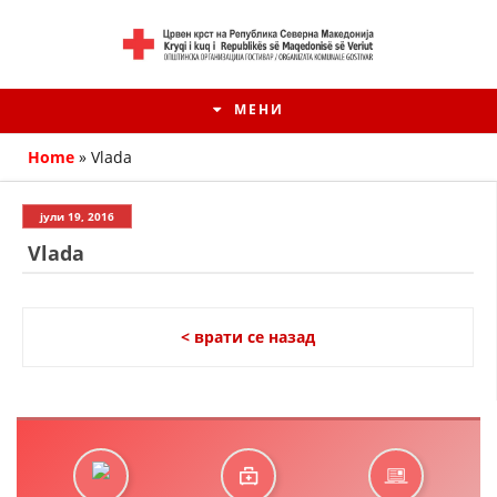
МЕНИ
Home
»
Vlada
јули 19, 2016
Vlada
< врати се назад
HISTORIA E KRYQIT TË KUQ
ИСТОРИЈАТ НА ДВИЖЕЊЕТО