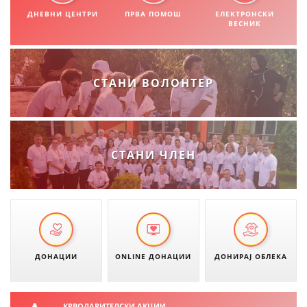
СТРУКТУРА НА ОРГАНИЗАЦИЈАТА
ДНЕВНИ ЦЕНТРИ
ПРВА ПОМОШ
ЕЛЕКТРОНСКИ
ВЕСНИК
КОНТАКТ ИНФОРМАЦИИ
ЧЛЕНСТВО ВО ПРОФЕСИОНАЛНИ ТЕЛА
СТАНИ ВОЛОНТЕР
ЗАКОН ЗА ЦКРМ
СТАТУТ НА ЦКРМ
СТАНИ ЧЛЕН
ОРГАНИЗАЦИЈА И РАЗВОЈ
РАКОВОДЕН ОДБОР
ДОНАЦИИ
ONLINE ДОНАЦИИ
ДОНИРАЈ ОБЛЕКА
СОБРАНИЕ
СТРУКТУРА И ОРГАНИЗАЦИОНА ПОСТАВЕНОСТ
КРВОДАРИТЕЛСКИ АКЦИИ