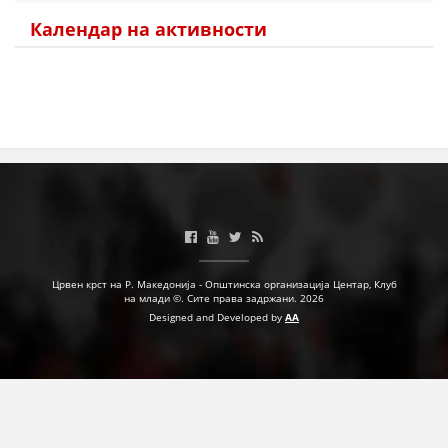
Календар на активности
МЕЃУНАРОДНА СОРАБОТКА
ДОГОВОРИ
ЗНАЧЕЊЕ НА СЛУЖБАТА ЗА БАРАЊЕ
ФОРМУЛАРИ ЗА БАРАЊА
ЗДРАВСТВЕНО ПРЕВЕНТИВНА ДЕЈНОСТ
ПРВА ПОМОШ
КРВОДАРИТЕЛСТВО
Црвен крст на Р. Македонија - Општинска организација Центар, Клуб
ИНФОРМАЦИИ ЗА БОЛЕСТИ
на млади ©. Сите права задржани. 2026
Designed and Developed by
AA
МЕНАЏМЕНТ НА ВОЛОНТЕРИ
ЗА НАС