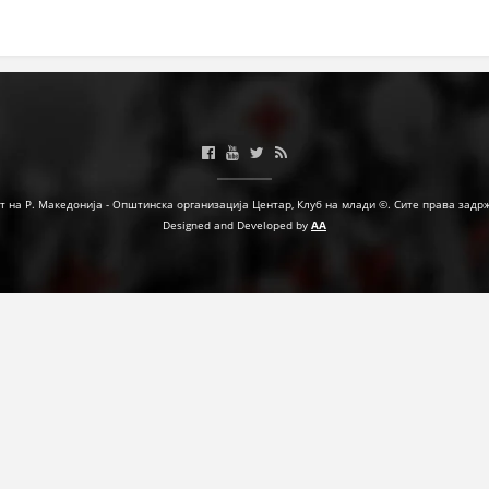
МЕЃУНАРОДНА СОРАБОТКА
ДОГОВОРИ
ЗНАЧЕЊЕ НА СЛУЖБАТА ЗА БАРАЊЕ
ФОРМУЛАРИ ЗА БАРАЊА
ЗДРАВСТВЕНО ПРЕВЕНТИВНА ДЕЈНОСТ
т на Р. Македонија - Општинска организација Центар, Клуб на млади ©. Сите права задр
Designed and Developed by
AA
ПРВА ПОМОШ
КРВОДАРИТЕЛСТВО
ИНФОРМАЦИИ ЗА БОЛЕСТИ
МЕНАЏМЕНТ НА ВОЛОНТЕРИ
ЗА НАС