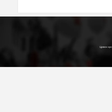
Црвен крс