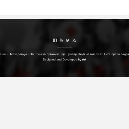
МЕЃУНАРОДНА СОРАБОТКА
ДОГОВОРИ
ЗНАЧЕЊЕ НА СЛУЖБАТА ЗА БАРАЊЕ
ФОРМУЛАРИ ЗА БАРАЊА
ЗДРАВСТВЕНО ПРЕВЕНТИВНА ДЕЈНОСТ
т на Р. Македонија - Општинска организација Центар, Клуб на млади ©. Сите права задр
Designed and Developed by
AA
ПРВА ПОМОШ
КРВОДАРИТЕЛСТВО
ИНФОРМАЦИИ ЗА БОЛЕСТИ
МЕНАЏМЕНТ НА ВОЛОНТЕРИ
ЗА НАС