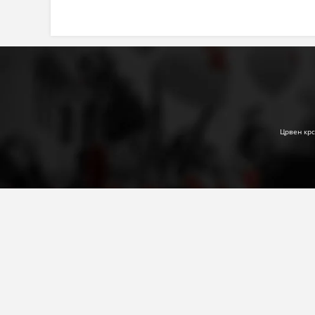
Црвен крс