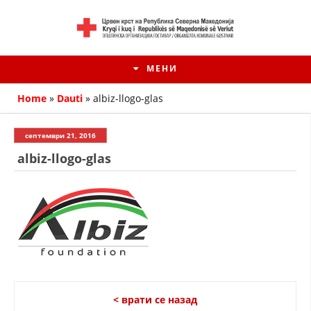
МЕНИ
Home
»
Dauti
»
albiz-llogo-glas
септември 21, 2016
albiz-llogo-glas
HISTORIA E KRYQIT TË KUQ
ИСТОРИЈАТ НА ДВИЖЕЊЕТО
< врати се назад