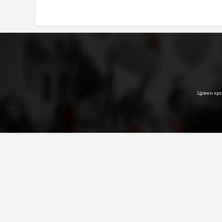
Црвен крс