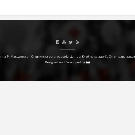
МЕЃУНАРОДНА СОРАБОТКА
ДОГОВОРИ
ЗНАЧЕЊЕ НА СЛУЖБАТА ЗА БАРАЊЕ
ФОРМУЛАРИ ЗА БАРАЊА
ЗДРАВСТВЕНО ПРЕВЕНТИВНА ДЕЈНОСТ
т на Р. Македонија - Општинска организација Центар, Клуб на млади ©. Сите права задр
Designed and Developed by
AA
ПРВА ПОМОШ
КРВОДАРИТЕЛСТВО
ИНФОРМАЦИИ ЗА БОЛЕСТИ
МЕНАЏМЕНТ НА ВОЛОНТЕРИ
ЗА НАС