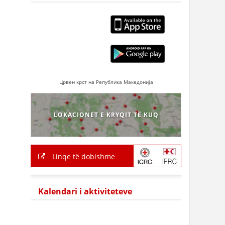
Црвен крст на Република Македонија
LOKACIONET E KRYQIT TË KUQ
Linqe të dobishme
Kalendari i aktiviteteve