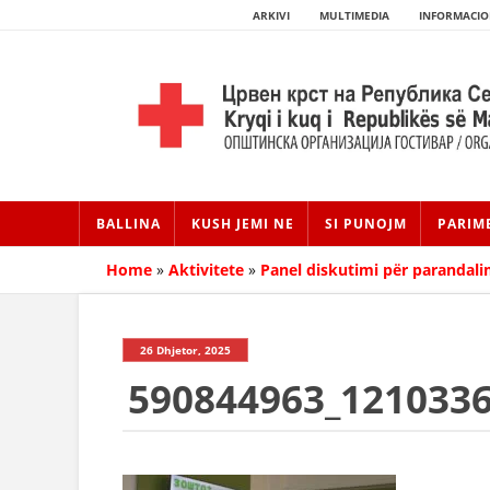
ARKIVI
MULTIMEDIA
INFORMACIO
BALLINA
KUSH JEMI NE
SI PUNOJM
PARIM
Home
»
Aktivitete
»
Panel diskutimi për parandali
26 Dhjetor, 2025
590844963_121033