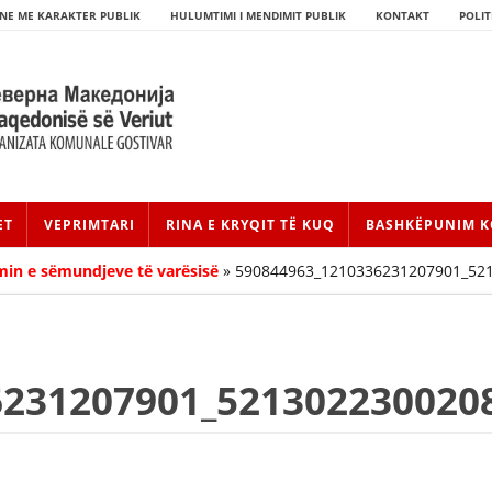
NE ME KARAKTER PUBLIK
HULUMTIMI I MENDIMIT PUBLIK
KONTAKT
POLIT
ET
VEPRIMTARI
RINA E KRYQIT TË KUQ
BASHKËPUNIM K
min e sëmundjeve të varësisë
»
590844963_1210336231207901_52
6231207901_521302230020
HISTORIA E LËVIZJES
HISTORIA E KRYQIT TË KUQ