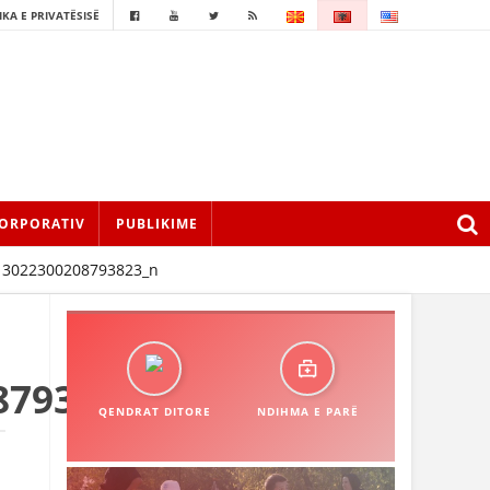
IKA E PRIVATËSISË
ORPORATIV
PUBLIKIME
13022300208793823_n
8793823_n
QENDRAT DITORE
NDIHMA E PARË