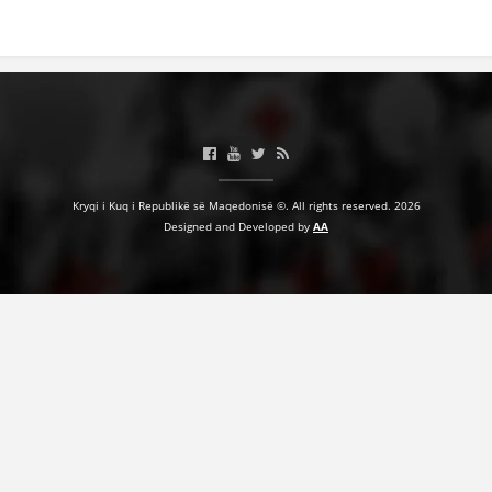
BASHKËPUNIM NDËRKOMBËTAR
MARRËVESHJE
PROJEKTE
SHËRBIMI PËR KËRKIM
VEPRIMTARI SHËNDETËSORE PREVENTIVE
Kryqi i Kuq i Republikë së Maqedonisë ©. All rights reserved. 2026
Designed and Developed by
AA
NDIHMA E PARË
DHURIMI I GJAKUT
MENAXHIM ME VULLNETARË
KUSH JEMI NE
VEPRIMTARI