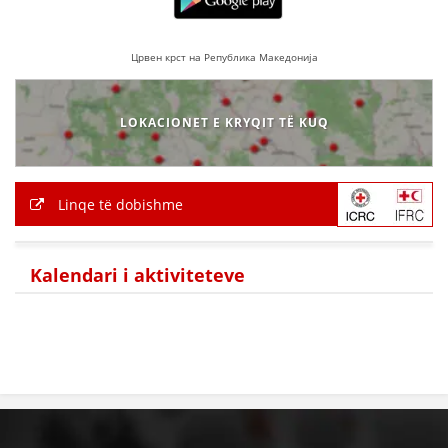
BASHKËPUNIM NDËRKOMBËTAR
Црвен крст на Република Македонија
MARRËVESHJE
PROJEKTE
LOKACIONET E KRYQIT TË KUQ
SHËRBIMI PËR KËRKIM
VEPRIMTARI SHËNDETËSORE PREVENTIVE
Linqe të dobishme
NDIHMA E PARË
DHURIMI I GJAKUT
Kalendari i aktiviteteve
MENAXHIM ME VULLNETARË
KUSH JEMI NE
VEPRIMTARI