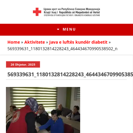
MENU
Home
»
Aktivitete
»
Java e luftës kundër diabetit
»
569339631_1180132814228243_464434670990538502_n
26 Dhjetor, 2025
569339631_1180132814228243_464434670990538
HISTORIA E LËVIZJES
HISTORIA E KRYQIT TË KUQ