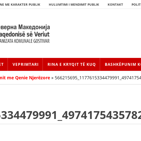
NE ME KARAKTER PUBLIK
HULUMTIMI I MENDIMIT PUBLIK
KONTAKT
POLIT
ET
VEPRIMTARI
RINA E KRYQIT TË KUQ
BASHKËPUNIM K
mit me Qenie Njerëzore
»
566215695_1177615334479991_4974175
5334479991_497417543578
HISTORIA E LËVIZJES
HISTORIA E KRYQIT TË KUQ