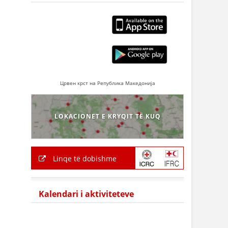
Црвен крст на Република Македонија
LOKACIONET E KRYQIT TË KUQ
Linqe të dobishme
Kalendari i aktiviteteve