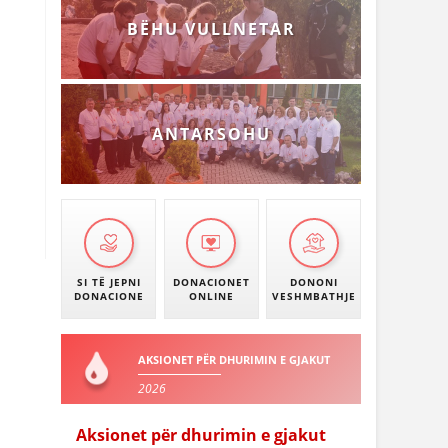
BËHU VULLNETAR
ANTARSOHU
SI TË JEPNI
DONACIONET
DONONI
DONACIONE
ONLINE
VESHMBATHJE
AKSIONET PËR DHURIMIN E GJAKUT
2026
Aksionet për dhurimin e gjakut