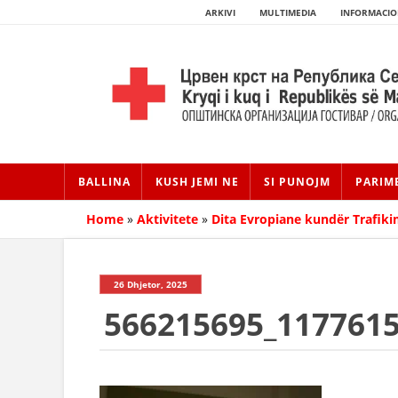
ARKIVI
MULTIMEDIA
INFORMACIO
BALLINA
KUSH JEMI NE
SI PUNOJM
PARIM
Home
»
Aktivitete
»
Dita Evropiane kundër Trafiki
26 Dhjetor, 2025
566215695_117761