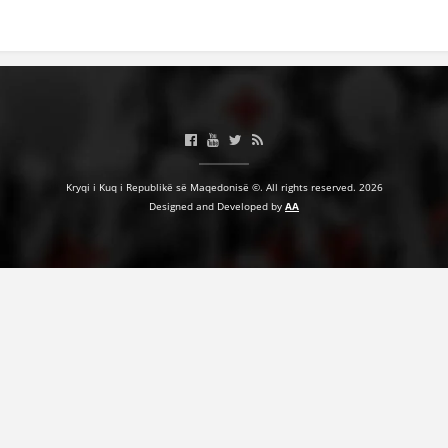
BASHKËPUNIM NDËRKOMBËTAR
MARRËVESHJE
PROJEKTE
SHËRBIMI PËR KËRKIM
VEPRIMTARI SHËNDETËSORE PREVENTIVE
Kryqi i Kuq i Republikë së Maqedonisë ©. All rights reserved. 2026
Designed and Developed by
AA
NDIHMA E PARË
DHURIMI I GJAKUT
MENAXHIM ME VULLNETARË
KUSH JEMI NE
VEPRIMTARI