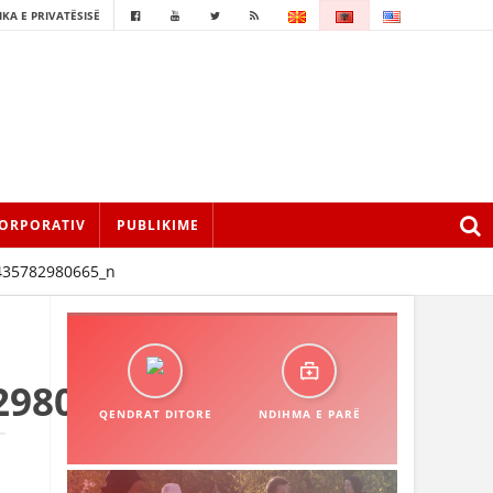
IKA E PRIVATËSISË
ORPORATIV
PUBLIKIME
435782980665_n
2980665_n
QENDRAT DITORE
NDIHMA E PARË