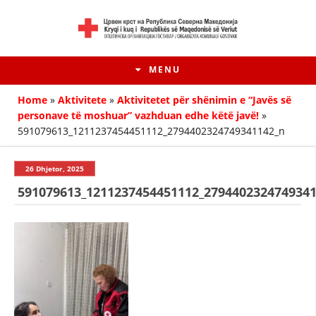
MENU
Home
»
Aktivitete
»
Aktivitetet për shënimin e “Javës së
personave të moshuar” vazhduan edhe këtë javë!
»
591079613_1211237454451112_2794402324749341142_n
26 Dhjetor, 2025
591079613_1211237454451112_279440232474934
HISTORIA E LËVIZJES
HISTORIA E KRYQIT TË KUQ