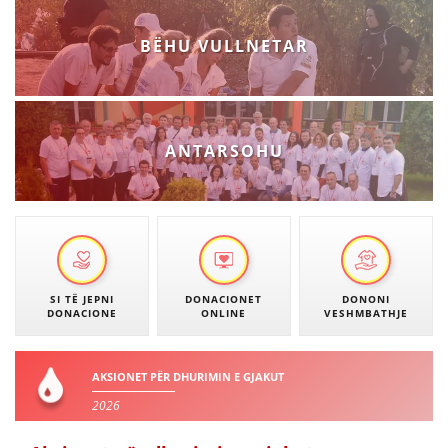
DREJTA NDERKOMBETARE HUMANITARE
BËHU VULLNETAR
PROMOVIMI I VLERAVE HUMANE
PËRDORIMIN DHE MBROJTJEN E STEMËS
SOCIALO-HUMANITARE
ANTARSOHU
SI TË JEPNI DONACIONE
PËRGATITSHMËRI DHE VEPRIM GJATË KATASTROFAVE
EKIPE PËRGJIGJE DISASTER
STACIONIN E UJIT SHPËTIMIT – VODNO
SI TË JEPNI
DONACIONET
DONONI
DONACIONE
ONLINE
VESHMBATHJE
EOK E CK
PROJEKTE
AKSIONET PËR DHURIMIN E GJAKUT
MARRDHËNJE ME PUBLIKUN
2026
HULUMTIMI I OPINIONIT PUBLIK