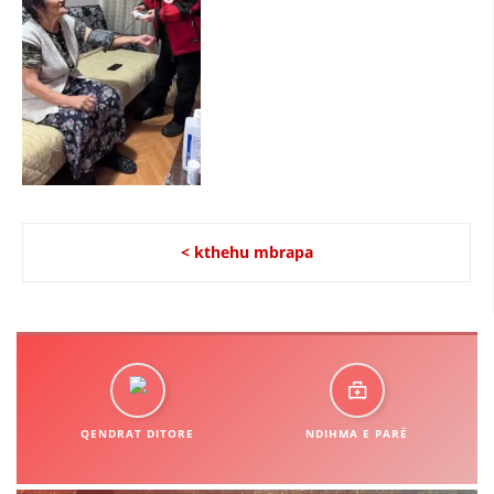
STRUKTURA E ORGANIZATËS
KONTAKT INFORMACIONE
LIGJI I KRYQIT TË KUQ
STATUTI I KRYQIT TË KUQ
< kthehu mbrapa
ORGANIZIMI DHE ZHVILLIMI
BORDI DREJTUES
KUVENDI
QENDRAT DITORE
NDIHMA E PARË
NIVELI I STRUKTURËS ORGANIZATIVE
DISEMINIMI