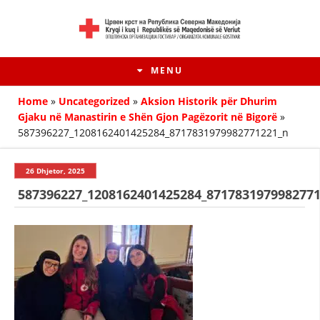
MENU
Home
»
Uncategorized
»
Aksion Historik për Dhurim
Gjaku në Manastirin e Shën Gjon Pagëzorit në Bigorë
»
587396227_1208162401425284_8717831979982771221_n
26 Dhjetor, 2025
587396227_1208162401425284_871783197998277
HISTORIA E LËVIZJES
HISTORIA E KRYQIT TË KUQ